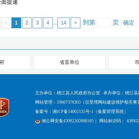
全面提速
到第
页
确定
<
1
2
3
4
...
14
>
府
省直单位
主办单位：桃江县人民政府办公室
承办单位：桃江县
网站管理：19007378303（仅受理网站建设维护相关事
备案号：
湘ICP备14002135号-1（备案管理系统）
湘公网安备43092202000105
｜ 网站标识码： 430922