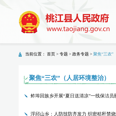
当前位置：
首页
>
专题
>
政务专题
>
聚焦“三农
聚焦“三农”（人居环境整治）
鲊埠回族乡开展“夏日送清凉”一线保洁员
浮邱山乡：人防技防齐发力 织密秸秆禁