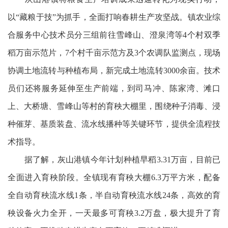
以“藏粮于技”为抓手，全面打响春耕生产攻坚战。镇农业综
合服务中心技术员分三组前往雪峰山、澄泉湾等4个村双季
稻万亩示范片，7个村千亩示范方及3个农调队监测点，现场
协调土地流转与种植布局，新完成土地流转3000余亩。技术
员们还将服务延伸至生产前端，到司马冲、陈家湾、滩口
上、大桥塘、雪峰山等村的育秧大棚里，围绕种子消毒、浸
种催芽、基质装盘、流水线播种等关键环节，提供全流程技
术指导。
据了解，灰山港镇今年计划种植早稻3.31万亩，目前已
全面进入育秧阶段。全镇现有育秧大棚6.3万平方米，配备
全自动育秧流水线1条，半自动育秧流水线24条，高效的育
秧设备火力全开，一天最多可育秧3.2万盘，极大提升了育