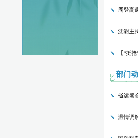
周登高
沈澍主
【“挺
部门
省运盛
温情调