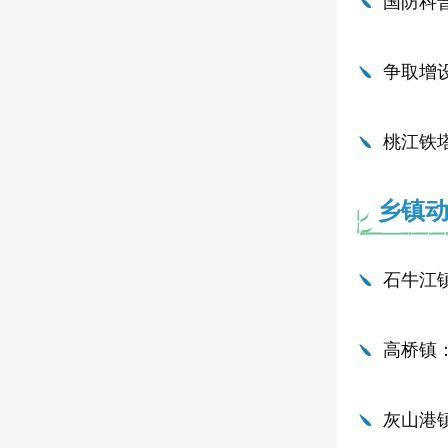
国防科
争取增
桃江铁
乡镇
石牛江
高桥镇
灰山港