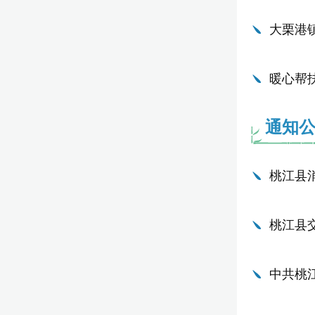
大栗港
暖心帮
通知
桃江县
桃江县
中共桃