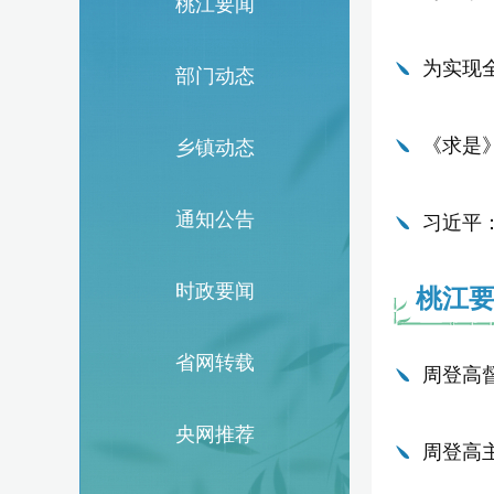
桃江要闻
为实现
部门动态
《求是
乡镇动态
通知公告
习近平
时政要闻
桃江
省网转载
周登高
央网推荐
周登高主