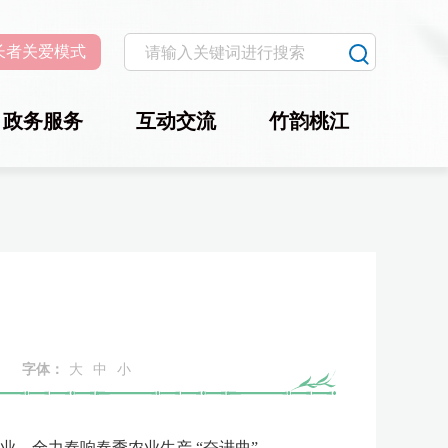
长者关爱模式
政务服务
互动交流
竹韵桃江
字体：
大
中
小
，全力奏响春季农业生产 “奋进曲”。