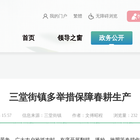
我的门户
繁體
无障碍浏览
首页
领导之窗
政务公开
三堂街镇多举措保障春耕生产
15:57
信息来源：三堂街镇
作者：文傅昭程
浏览量：
232
象，广大农户抢抓农时，有序开展翻耕、播种、施肥等春耕作业