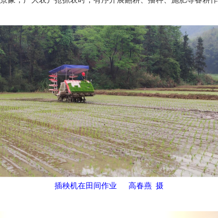
插秧机在田间作业 高春燕 摄