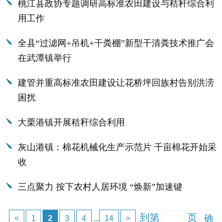
桃江县政协专题调研高标准农田建设与秸秆综合利
用工作
全县“过滤网+吊机+干粪棚”新型干清粪技术推广会
在武潭镇举行
建管并重高标准农田建设让花桥坪回族村告别洪涝
困扰
大栗港镇开展秸秆综合利用
灰山港镇：棉花机械化生产示范片 千亩棉花开始采
收
三点聚力 按下农村人居环境 “焕新”加速键
到第
页
确
<
1
2
3
4
...
14
>