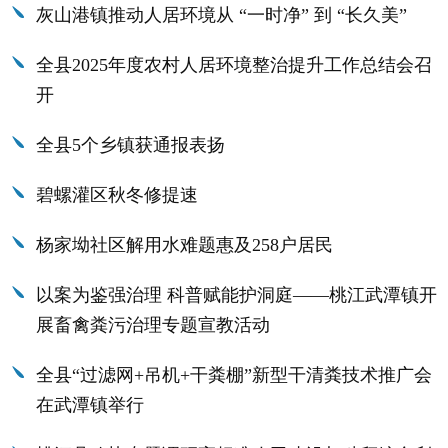
灰山港镇推动人居环境从 “一时净” 到 “长久美”
全县2025年度农村人居环境整治提升工作总结会召
开
全县5个乡镇获通报表扬
碧螺灌区秋冬修提速
杨家坳社区解用水难题惠及258户居民
以案为鉴强治理 科普赋能护洞庭——桃江武潭镇开
展畜禽粪污治理专题宣教活动
全县“过滤网+吊机+干粪棚”新型干清粪技术推广会
在武潭镇举行