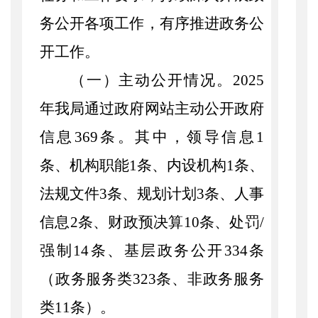
务公开各项工作，有序推进政务公
开工作。
（一）主动公开情况。
2025
年我局通过政府网站主动公开政府
信息
369
条。其中，领导信息
1
条、机构职能
1
条、内设机构
1
条、
法规文件
3
条、规划计划
3
条、人事
信息
2
条、财政预决算
10
条、处罚
/
强制
14
条、基层政务公开
334
条
（政务服务类
323
条、非政务服务
类
11
条）。