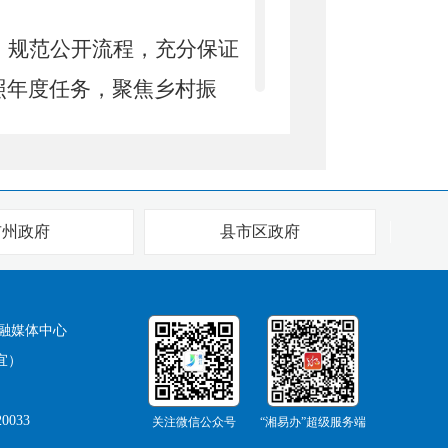
，规范公开流程，充分保证
照年度任务，聚焦乡村振
敏感、反映最强烈的热点问
公众号，设立投诉信箱和举
情权、参与权。
市州政府
县市区政府
面、准确、及时做好公开工
融媒体中心
宜）
栏公开内容，第一时间公布
群众第一知晓率，保障信息
0033
关注微信公众号
“湘易办”超级服务端