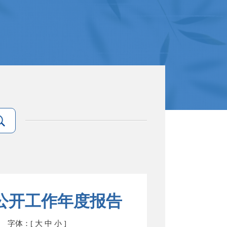
息公开工作年度报告
字体：[
大
中
小
]