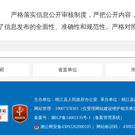
严格落实信息公开审核制度，严把公开内容
了信息发布的全面性、准确性和规范性。严格对
兴、深化
“放管服”改革、重点民生领域等社会最
题及时予以公开。不断拓宽公开渠道，依托微信
报电话等方式推进信息公开，全力保障群众的知
府
省直单位
（三）提高效率，信息公开及时主动
坚持以公开为常态、不公开为例外原则，全
主办单位：桃江县人民政府办公室
承办单位：桃江县
网站管理：19007378303（仅受理网站建设维护相关事
作。及时完善和更新县政府网站上开设的相关专
备案号：
湘ICP备14002135号-1（备案管理系统）
涉及居民群众相关的政策、法规、动态等，确保
湘公网安备43092202000105
｜ 网站标识码： 430922