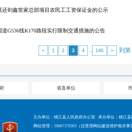
退还剑鑫世家总部项目农民工工资保证金的公示
道G536线K170路段实行限制交通措施的公告
到第
<
1
2
3
4
...
140
>
府
省直单位
主办单位：桃江县人民政府办公室
承办单位：桃江县
网站管理：19007378303（仅受理网站建设维护相关事