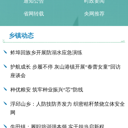
通知公告
时政要闻
省网转载
央网推荐
乡镇动态
鲊埠回族乡开展防溺水应急演练
护航成长 步履不停 灰山港镇开展“春蕾女童”回访
座谈会
种优粮安 筑牢种业振兴“芯”防线
浮邱山乡：人防技防齐发力 织密秸秆禁烧立体安全
网
牛田镇：履职培训强本领 实干担当启新程