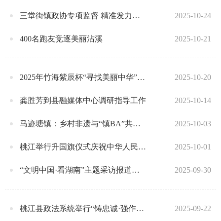
三堂街镇政协专项监督 精准发力推动秸秆“变废为宝”
2025-10-24
400名跑友竞逐美丽沾溪
2025-10-21
2025年竹海紫辰杯“寻找美丽中华”全国旅游城市定向系列赛桃江站开赛
2025-10-20
龚胜芳到县融媒体中心调研指导工作
2025-10-14
马迹塘镇：乡村非遗与“镇BA”共燃国庆
2025-10-03
桃江举行升国旗仪式庆祝中华人民共和国成立76周年
2025-10-01
“文明中国·看湖南”主题采访报道湖南行活动走进桃江
2025-09-30
桃江县政法系统举行“铸忠诚·强作风·树形象”主题活动
2025-09-22