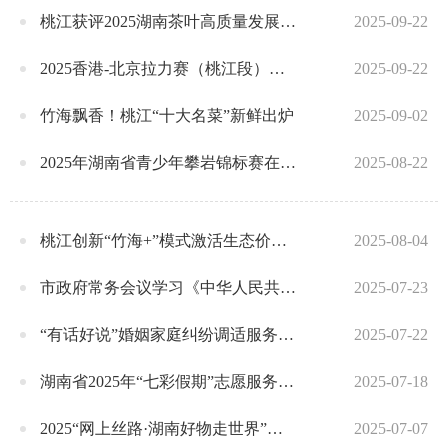
桃江获评2025湖南茶叶高质量发展十强县（市）
2025-09-22
2025香港-北京拉力赛（桃江段）工作调度会召开
2025-09-22
竹海飘香！桃江“十大名菜”新鲜出炉
2025-09-02
2025年湖南省青少年攀岩锦标赛在桃江开赛
2025-08-22
桃江创新“竹海+”模式激活生态价值 周登高详解自然资源资产组合供应新路径
2025-08-04
市政府常务会议学习《中华人民共和国政府信息公开条例》，听取全市政务公开工作情况汇报
2025-07-23
“有话好说”婚姻家庭纠纷调适服务中心成立五周年暨“枫桥经验”交流会召开
2025-07-22
湖南省2025年“七彩假期”志愿服务推进会在桃江举行
2025-07-18
2025“网上丝路·湖南好物走世界”线上采购对接会 益阳（桃江）专场活动在桃举行 签署多项协议
2025-07-07