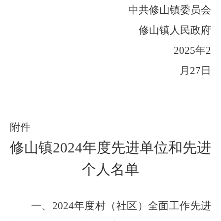
中共修山镇委员会
修山镇人民政府
20
2
5
年
2
月
27
日
附
件
修山镇
202
4
年度先进单位
和先进
个人
名单
一
、
202
4
年度
村（社区）全面工作先进