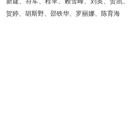
新建、符军、程苹、赖雪峰、刘英、贺凯、
贺婷、胡斯野、邵铁华、罗丽娜、陈育海