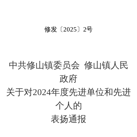
修发〔
20
2
5
〕
2
号
中共修山镇委员会
修山镇人民
政府
关于
对
20
2
4
年度先进单位
和先进
个人
的
表扬通报