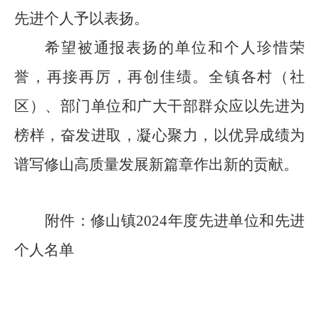
先进个人予以表扬。
希望
被通报表扬的单位和个人珍惜荣
誉，
再接再厉，再创佳绩
。
全镇各
村（社
区）、部门
单位和广大干部群众
应
以先进为
榜样，奋发进取，凝心聚力，
以优异成绩
为
谱写修山高质量发展新篇章作出新的贡献
。
附
件
：修山镇
20
2
4
年度先进单位
和先进
个人
名单