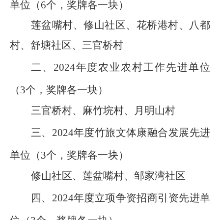
单位（
6个，奖牌各一块
）
莲盆嘴村、修山社区、花桥港村、八都
村、舒塘社区、三官桥村
二、
202
4
年度
农业农村工作先进单位
（
3个，奖牌各一块）
三官桥村、麻竹垸村、月明山村
三、
202
4
年度
竹旅文体康融合发展先进
单位（
3个，奖牌各一块）
修山社区、莲盆嘴村、邹家湾社区
四、
202
4
年度
立项争资招商引资先进单