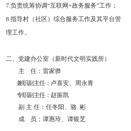
7.负责统筹协调“互联网+政务服务”工作；
8.指导村（社区）综合服务工作及其平台管
理工作。
二、党建办公室（新时代文明实践所）
主
任：
雷家骅
兼职副主任
：
卢喜安、周永青
专职副主任：
赵振凯
副
主
任：任冬阳、骆
彬
成
员：
谭惠玲、谭银芝