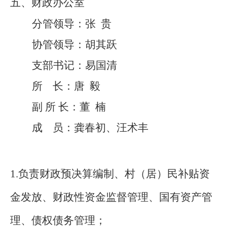
五、财政办公室
分管领导：
张
贵
协管领导：胡其跃
支部书记
：
易国清
所
长
：
唐
毅
副
所
长
：
董
楠
成
员：
龚春初、汪术丰
1.负责财政预决算编制、村（居）民补贴资
金发放、财政性资金监督管理、国有资产管
理、债权债务管理；