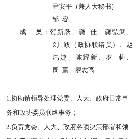
尹安平（
兼人大秘书
）
邹
容
成
员：贺新跃、龚
佳、龚弘武、
刘
毅（政协联络员）
、
赵
鸿婕、陈耀新、罗
莉、
周
赢、易志
高
1.协助镇领导处理党委、人大、政府日常事
务和政协委员联络事务；
2.负责党委、人大、政府各项决策部署和领