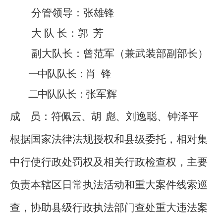
分管领导：
张雄锋
大
队
长：郭
芳
副大
队长
：
曾范军（兼武装部副部长）
一中队
队长
：
肖
锋
二中队
队长
：
张军辉
成
员：
符佩云、胡
彪
、刘逸聪、钟泽平
根据国家法律法规授权和县级委托，相对集
中行使行政处罚权及相关行政检查权，主要
负责本辖区日常执法活动和重大案件线索巡
查，协助县级行政执法部门查处重大违法案