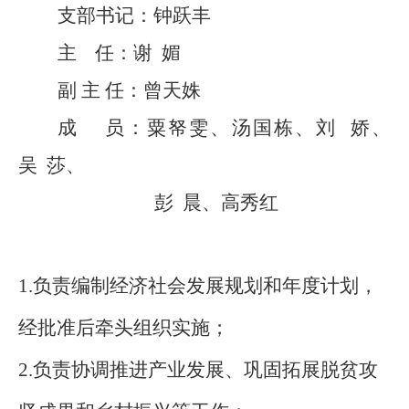
支部书记
：
钟跃丰
主
任：谢
媚
副
主
任：
曾天姝
成
员：
粟帑雯、汤国栋、刘
娇、
吴
莎、
彭
晨、高秀红
1.负责编制经济社会发展规划和年度计划，
经批准后牵头组织实施；
2.负责协调推进产业发展、巩固拓展脱贫攻