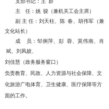
支部书记
：
王
群
主
任：
姚
骏
（
兼机关工会主席
）
副
主
任：刘天柱、陈
春、胡伟军（兼
文化站长
）
成
员：
邹俐萍、彭
蓉、莫伟南、
肖
斌、
刘
凤
姣
、
刘佳慧（政务服务窗口）
负责教育、民政、人力资源与社会保障、文
化旅游广电体育、卫生健康、医疗保障等方
面的工作。