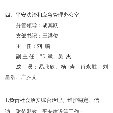
四、平安法治和应急管理办公室
分管领导：
胡其跃
支部书记
：
王洪俊
主
任：刘
鹏
副
主
任：
邹
斌、吴
杰
成
员：
易欣欣、杨
涛、肖永胜、刘
星浩、庄胜文
1.负责社会治安综合治理、维护稳定、信
访、防范邪教、平安建设等工作；