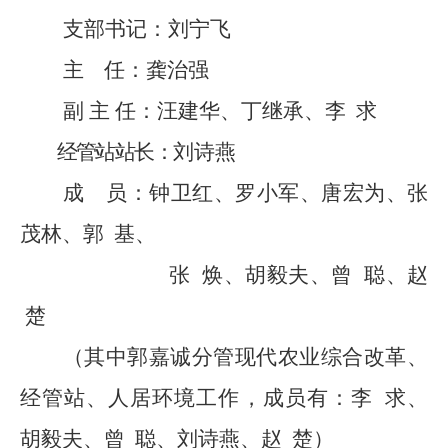
支部书记
：
刘宁飞
主
任：
龚治强
副
主
任：
汪建华
、丁继承、李
求
经管站站长：
刘诗燕
成
员：
钟卫红、罗小军
、
唐宏为、张
茂林、郭
基、
张
焕
、
胡毅夫、
曾
聪、赵
楚
（其中郭嘉诚分管
现代农业综合改革、
经管站、人居环境工作，成员有：
李
求、
胡毅夫、曾
聪、
刘诗燕、赵
楚）