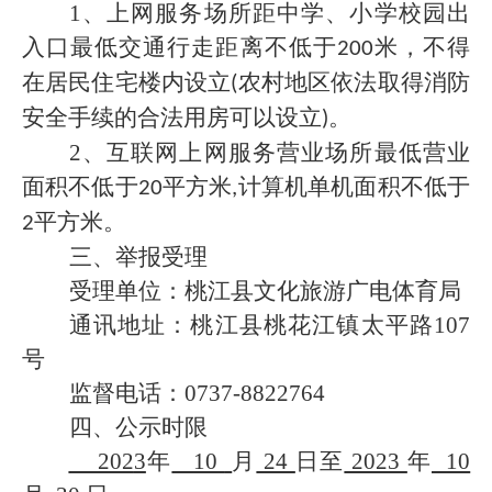
1
、上网服务场所距中学、小学校园出
入口最低交通行走距离不低于
米，不得
200
在居民住宅楼内设立
农村地区依法取得消防
(
安全手续的合法用房可以设立
。
)
2
、互联网上网服务营业场所最低营业
面积不低于
平方米
计算机单机面积不低于
20
,
平方米。
2
三、举报受理
受理单位：桃江县文化旅游广电体育局
通讯地址：桃江县桃花江镇太平路
107
号
监督电话：
0737-8822764
四、公示时限
202
3
年
10
月
24
日至
202
3
年
10