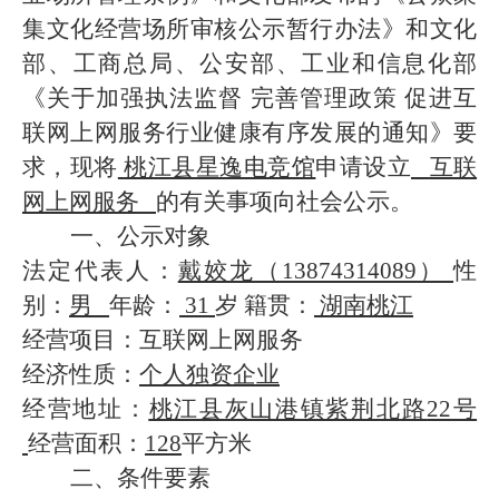
集文化经营场所审核公示暂行办法》和文化
部、工商总局、公安部、工业和信息化部
《关于加强执法监督
完善管理政策
促进互
联网上网服务行业健康有序发展的通知》要
求，现将
桃江县
星逸电竞馆
申请设立
互联
网上网服务
的有关事项向社会公示。
一、公示对象
法定代表人：
戴姣龙
（
13874314089
）
性
别：
男
年龄：
31
岁
籍贯：
湖南桃江
经营项目：互联网上网服务
经济性质：
个人独资企业
经营地址：
桃江县
灰山港镇紫荆北路
22
号
经营面积：
128
平方米
二、条件要素