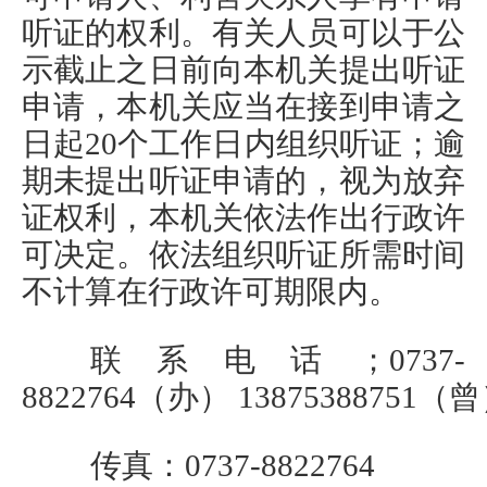
听证的权
利
。有关人员可以于公
示截止之日前向本机关提出听证
申请，本机关应当在接到申请之
日起
2
0个工作日内组织听证；逾
期未提出听证申请的，视为放弃
证权利，本机关依法作出行政许
可决定。依法组织听证所需时间
不计算在行政许可期限内。
联系电话；
0737-
8822764
（办）
13875388751
（曾
传真：
0737-8822764