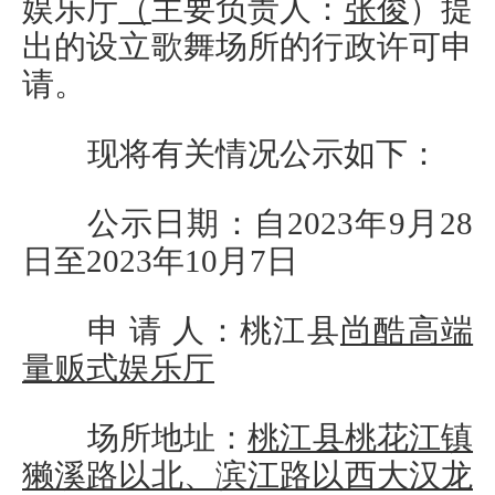
娱乐厅
（
主要负责人：
张俊
）
提
出的设立
歌舞
场所的行政许可申
请。
现将有关情况公示如下：
公示日期：自
202
3
年
9
月
28
日至
202
3
年
10
月
7
日
申
请
人：
桃江县
尚酷高端
量贩式娱乐厅
场所地址：
桃江县桃花江镇
獭溪路以北、滨江路以西大汉龙