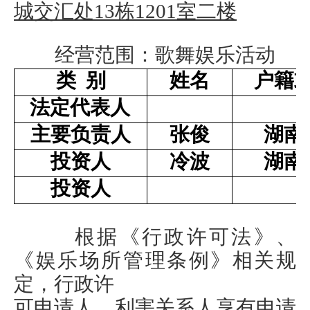
城
交汇处
13栋1201室二楼
经营范围：
歌舞娱乐活动
类 别
姓名
户籍
法定代表人
主要负责人
张俊
湖南
投资人
冷波
湖南
投资人
根据《行政许可法》、
《娱乐场所管理条例》相关规
定，行政许
可申请人、利害关系人享有申请