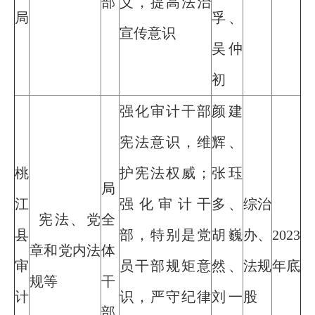
部
义，提高法治
局
孚、
宣传意识
吴仲
初
强化审计干部
颜建
宪法意识，维
辉、
桃
护宪法权威；
张珏
局
江
强化审计干
多、
综治
宪法、党
全
县
部，特别是党
胡巍
办、
2023
章和党内法
体
审
员干部规矩意
然、
法规
年底
规等
干
计
识，严守纪律
刘一
股
部