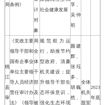
局
条例》
孚、
计
社会健康发展
吴仲
对
初
象
《党政主要
局
规范权力运
颜建
领导干部和
全
行，助推节约
辉、
国有企事业
体
型政府、清廉
桃
张珏
单位主要领
干
机关建设；提
江
多、
导人员经济
部
升领导干部生
全体
县
胡巍
2023
责任审计办
及
态环保意识，
机关
审
然、
年底
法》《领导
被
强化生态环境
股室