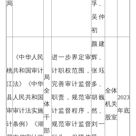
局
孚、
吴仲
初
颜建
《中华人民
进一步界定审
辉、
桃
共和国审计
计职权范围，
张珏
局
江
法》《中华
完善审计监督
多、
全
全体
县
人民共和国
职责，规范审
胡巍
2023
体
机关
审
审计法实施
计监督程序，
然、
年底
干
股室
计
条例》《湖
规范审计监督
刘一
部