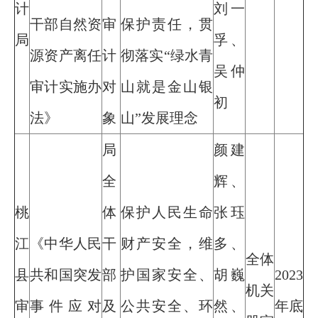
计
刘一
干部自然资
审
保护责任，贯
局
孚、
源资产离任
计
彻落实“绿水青
吴仲
审计实施办
对
山就是金山银
初
法》
象
山”发展理念
局
颜建
全
辉、
桃
体
保护人民生命
张珏
江
《中华人民
干
财产安全，维
多、
全体
县
共和国突发
部
护国家安全、
胡巍
2023
机关
审
事件应对
及
公共安全、环
然、
年底