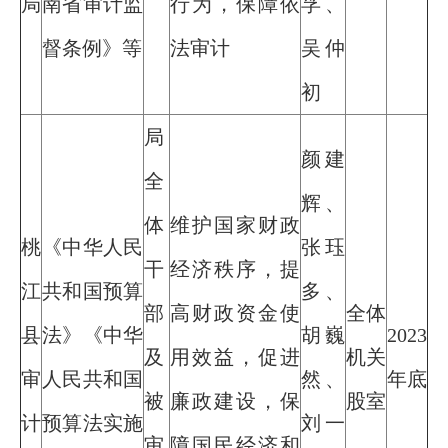
局
南省审计监
行为，保障依
孚、
督条例》等
法审计
吴仲
初
局
颜建
全
辉、
体
维护国家财政
桃
《中华人民
张珏
干
经济秩序，提
江
共和国预算
多、
部
高财政资金使
全体
县
法》《中华
胡巍
2023
及
用效益，促进
机关
审
人民共和国
然、
年底
被
廉政建设，保
股室
计
预算法实施
刘一
审
障国民经济和