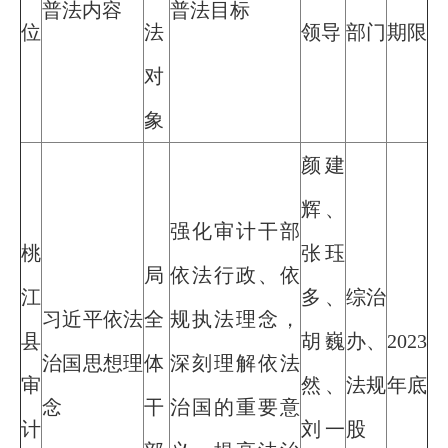
普法内容
普法目标
位
法
领导
部门
期限
对
象
颜建
辉、
强化审计干部
桃
张珏
局
依法行政、依
江
多、
综治
习近平依法
全
规执法理念，
县
胡巍
办、
2023
治国思想理
体
深刻理解依法
审
然、
法规
年底
念
干
治国的重要意
计
刘一
股