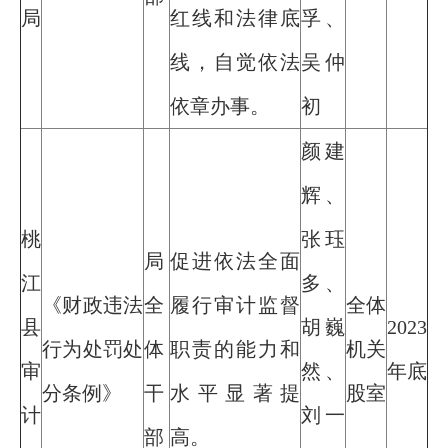
局
红线和法律底
孚、
线，自觉依法
吴仲
依章办事。
初
颜建
辉、
桃
张珏
局
促进依法全面
江
多、
《财政违法
全
履行审计监督
全体
县
胡巍
2023
行为处罚处
体
职责的能力和
机关
审
然、
年底
分条例》
干
水平显著提
股室
计
刘一
部
高。