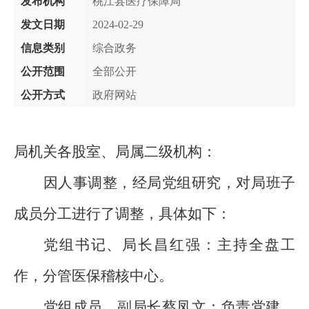
发布机构
桃江县医疗保障局
发文日期
2024-02-29
信息类别
综合政务
公开范围
全部公开
公开方式
政府网站
局
机关
各股室、
局属
二级机构：
因人事调整，
经局党组研究，
对
局
班子
成员分工进行了调整，具体如下：
党组书记
、局长昌红强
：
主持
全盘工
作
，分管医保稽核中心。
党组成员、副局长蔡凤文：负责党建、