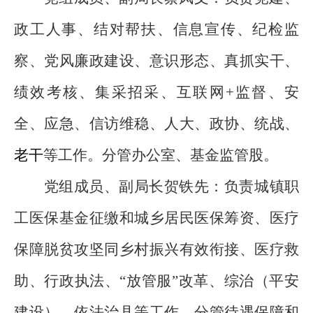
政工人事、结对帮扶、信息宣传、纪检监
察、党风廉政建设、意识形态、真抓实干、
绩效考核、
集采招采、
互联网
+
监督、
安
全、应急、信访维稳、人大、政协、统战、
老干
等工作。分管办公室、基金监管股。
党组成员、副局长
贺铁先
：
负责城镇职
工医保基金征缴和城乡居民医保筹资、医疗
保障脱贫攻坚同乡村振兴有效衔接、
医疗救
助、行政执法、
“
放管
服
”
改革、
综治（平安
建设）、依法治县等工作，分管待遇保障和