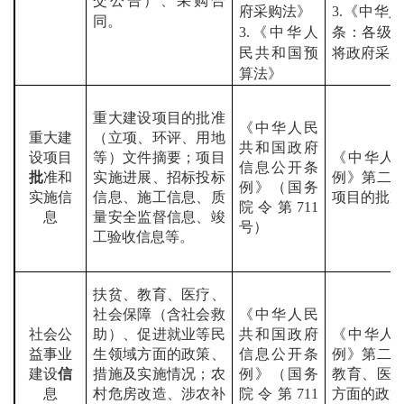
交公告）、采购合
府采购法》
3.
《中华人
同。
3.
《中华人
条：各级
民共和国预
将政府采
算法》
重大建设项目的批准
《中华人民
重大建
（立项、环评、用地
共和国政府
设项目
等）文件摘要；项目
《中华人
信息公开条
批
准和
实施进展、招标投标
例》第二
例》（国务
实施信
信息、施工信息、质
项目的批
院令第
711
息
量安全监督信息、竣
号）
工验收信息等。
扶贫、教育、医疗、
社会保障（含社会救
《中华人民
社会公
助）、促进就业等民
共和国政府
《中华人
益事业
生领域方面的政策、
信息公开条
例》第二
建设
信
措施及实施情况；农
例》（国务
教育、医
息
村危房改造、涉农补
院令第
711
方面的政