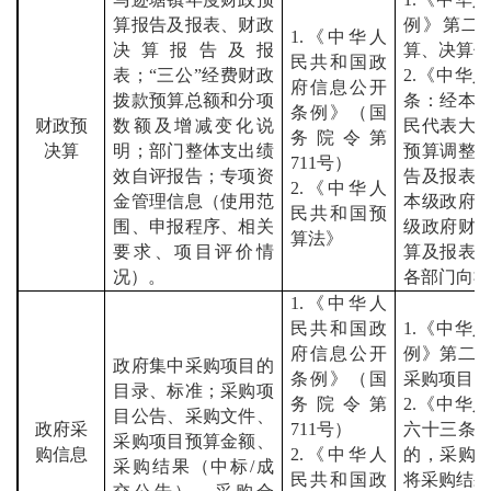
算报告及报表、财政
例》第二
1.
《中华人
决算报告及报
算、决算
民共和国政
表；
“
三公
”
经费财政
2.
《中华人
府信息公开
拨款预算总额和分项
条：经本
条例》（国
财政预
数额及增减变化说
民代表大
务院令第
决算
明；部门整体支出绩
预算调整
711
号）
效自评报告；专项资
告及报表
2.
《中华人
金管理信息（使用范
本级政府
民共和国预
围、申报程序、相关
级政府财
算法》
要求、项目评价情
算及报表
况）。
各部门向
1.
《中华人
民共和国政
1.
《中华人
府信息公开
例》第二
政府集中采购项目的
条例》（国
采购项目
目录、标准；采购项
务院令第
2.
《中华人
目公告、采购文件、
政府采
711
号）
六十三条
采购项目预算金额、
购信息
2.
《中华人
的，采购
采购结果（中标
/
成
民共和国政
将采购结