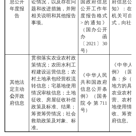
息公开
讼情况，以及存在问
国政府信息
府信息公
年度报
题和改进措施，并附
公开工作年
知》：在
告
相关说明和其他报告
度报告格式
机关可自
事项。
>
的通知》
式，向社
（国办公开
办函
〔
2021
〕
30
号）
贯彻落实农业农村政
策情况；农田水利工
《中华人
程建设运营信息；农
例》（国
《中华人民
村土地承包经营权流
条：乡（
其他法
共和国政府
转信息；宅基地使用
地方的具
定主动
信息公开条
情况审核信息；土地
农业农村
公
开政
例》（国务
征收、房屋征收补偿
营、农村
府信息
院令第
711
政策及标准、结果；
地使用情
号）
筹资筹劳情况；社会
收、筹资
救助政策及对象、标
府信息。
准。