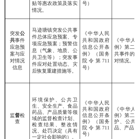
贴等惠农政策及落实
号）
情况。
马迹塘
镇突发公共事
突发
公
《中华人民
件总体应急预案、专
共
事件
共和国政府
《中华人
项应急预案；预警信
应急预
信息公开条
例》第二
息（气象、地质、公
案与应
例》（国务
共事件的
共卫生等）；突发事
对情况
院令第
711
对情况。
件应对处置动态、灾
信息
号）
后恢复重建措施等。
环境保护、公共卫
《中华人民
生、安全生产、食品
共和国政府
《中华人
药品、产品质量等领
监
督
检
信息公开条
例》第二
域的监督检查计划、
查
例》（国务
护、公共
检查结果、整改情
院令第
711
品、产品
况、处罚决定（具有
号）
一定社会影响的）。