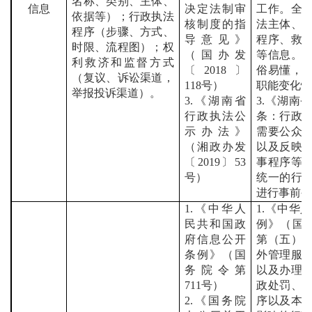
名称、类别、主体、
信息
决定法制审
工作。全
依据等）；行政执法
核制度的指
法主体、
程序（步骤、方式、
导意见》
程序、救
时限、流程图）；权
（国办发
等信息。
利救济和监督方式
〔
2018
〕
俗易懂，
（复议、诉讼渠道，
118
号）
职能变化
举报投诉渠道）。
3.
《湖南省
3.
《湖南省
行政执法公
条：行政
示办法》
需要公众
（湘政办发
以及反映
〔
2019
〕
53
事程序等
号）
统一的行
进行事前
1.
《中华人
1.
《中华人
民共和国政
例》（国
府信息公开
第（五）
条例》（国
外管理服
务院令第
以及办理
711
号）
政处罚、
2.
《国务院
序以及本