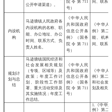
院令第
711
间、联系
公开申请渠道）。
号）
《中华人民
马迹塘
镇人民政府各
共和国政府
《中华人
内设机构的名称、职
内设机
信息公开条
例》第二
能、办公地址、办公
构
例》（国务
能、机构
时间、联系方式、负
院令第
711
间、联系
责人姓名。
号）
马迹塘
镇国民经济和
社会发展相关规划
《中华人民
（专项、区域等）及
共和国政府
《中华人
规划计
政策；年度工作计
信息公开条
例》第二
划与总
划、阶段性工作部
例》（国务
和社会发
结
署、重大活动安排及
院令第
711
划及相关
其实施情况；年度工
号）
作总结。
1.
《中华人
例》第二