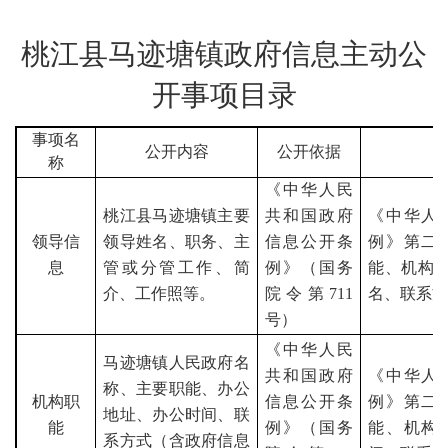
桃江县
马迹塘
镇政府信息主动公
开事项目录
事项名
公开内容
公开依据
称
《中华人民
桃江县
马迹塘
镇主要
共和国政府
《中华人
领导信
领导姓名、职务、主
信息公开条
例》第二
息
管或分管工作、简
例》（国务
能、机构
介、工作照等。
院令第
711
名、联系
号）
《中华人民
马迹塘
镇人民政府名
共和国政府
《中华人
称、主要职能、办公
机构职
信息公开条
例》第二
地址、办公时间、联
能
例》（国务
能、机构
系方式（含政府信息