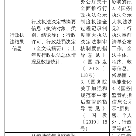
办公厅关于
影响的行
全面推行行
2.
《国务院
政执法公示
执法公示
行政执法决定书摘要
制度执法全
大执法决
信息（执法对象、类
过程记录制
见》：行
行政执
别、结论等）；行政
度重大执法
执法事前
法结果
许可、行政处罚决定
决定法制审
清单公布
信息
（全文或摘要）；上
核制度的指
工作。全
年度行政执法总体情
导意见》
法主体、
况及数据统计。
（国办发
程序、救
〔
2018
〕
等信息。
118
号）
俗易懂，
3.
《国务院
职能变化
关于加强和
3.
《国务院
规范事中事
监管的指
后监管的指
信息公示
导意见》
示
”
原则，
（国发
密、个人
〔
2019
〕
18
外，行政
号）
果等都应
马迹塘
镇年度财政预
1.
《中华人