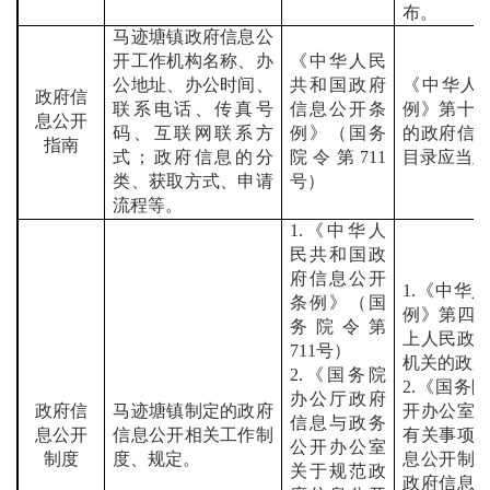
布。
马迹塘
镇政府信息公
开工作机构名称、办
《中华人民
公地址、办公时间、
共和国政府
《中华人
政府信
联系电话、传真号
信息公开条
例》第十
息公开
码、互联网联系方
例》（国务
的政府信
指南
式；政府信息的分
院令第
711
目录应当
类、获取方式、申请
号）
流程等。
1.
《中华人
民共和国政
府信息公开
1.
《中华人
条例》（国
例》第四
务院令第
上人民政
711
号）
机关的政
2.
《国务院
2.
《国务院
办公厅政府
政府信
马迹塘
镇制定的政府
开办公室
信息与政务
息公开
信息公开相关工作制
有关事项
公开办公室
制度
度、规定。
息公开制
关于规范政
政府信息