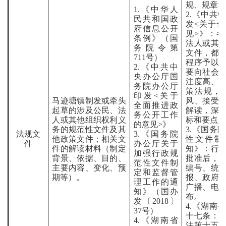
规、规章
1.
《中华人
2.
《中共中
民共和国政
发
<
关于全
府信息公开
见
>
》：各
条例》（国
法人或其
务院令第
文件，都
711
号）
程序予以
2.
《中共中
要向社会
央办公厅国
注度高、
务院办公厅
策法规，
印发
<
关于
马迹塘
镇制发或牵头
风、接受
全面推进政
起草的涉及公民、法
解读，深
务公开工作
人或其他组织权利义
标和要点
的意见
>
》
务的规范性文件及其
3.
《国务院
法规文
3.
《国务院
他政策文件；相关文
性文件制
件
办公厅关于
件的解读材料（制定
知》：行
加强行政规
背景、依据、目的、
批准后，
范性文件制
主要内容、变化、预
编号、统
定和监督管
期等）。
报、政府
理工作的通
广播、电
知》（国办
布。
发〔
2018
〕
4.
《湖南省
37
号）
十七条：
4.
《湖南省
法第十五