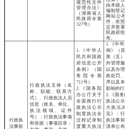
规范性文件
由本级人
管理办法》
编制登记
（湖南省人
网站公布
民政府令第
件，依照
327
号）
定并签署
民政府统
布。
1.
《中华人
1.
《中华人
例》（国
民共和国政
第（五）
府信息公开
外管理服
条例》（国
以及办理
务院令第
政处罚、
711
号）
序以及本
行政执法主体（名
2.
《国务院
影响的行
称、职能、联系方
办公厅关于
2.
《国务院
式）、行政执法人员
全面推行行
执法公示
信息（姓名、单位、
政执法公示
大执法决
执法领域、证件
制度执法全
见》：行
号）；行政执法事项
行政执
过程记录制
执法事前
和依据（事项目录：
法事前
度重大执法
清单公布