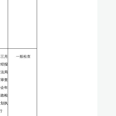
年三月
一般检查
前经报
司法局
案审查
涉企年
行政检
计划执
行