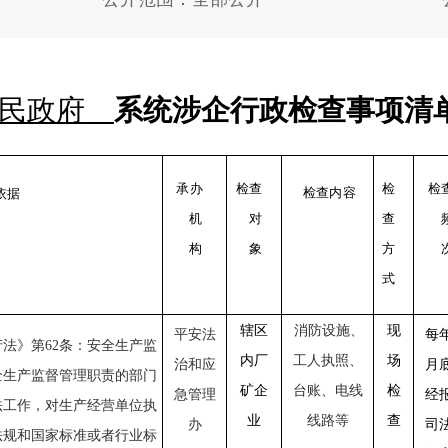
民政府
系统涉企行政检查事项清
承办
检查
检
检
检查内容
依据
机
对
查
构
象
方
式
辖区
消防设施、
现
平安法
每
产法》第
62条：安全生产监
内厂
工人执照、
场
治和应
月
全生产监督管理职责的部门
矿企
台账、电线
检
急管理
经
法工作，对生产经营单位执
业
线路等
查
办
司
法规和国家标准或者行业标