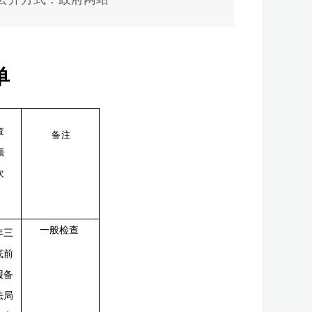
单
查
备注
频
次
一般检查
年三
底前
报备
法局