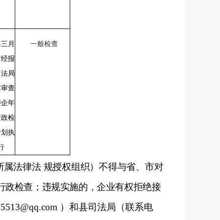
年三月
一般检查
前经报
司法局
案审查
涉企年
行政检
计划执
行
所属法律法
规授权组织）不得与省、市对
行政检查；违规实施的，企业有权拒绝接
95513@qq.com
）和县司法局（联系电