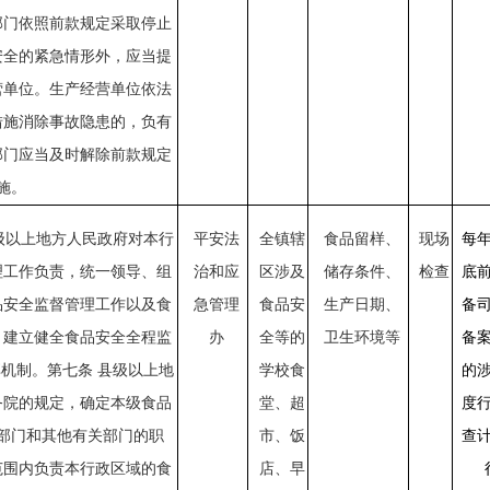
部门依照前款规定采取停止
安全的紧急情形外，应当提
营单位。生产经营单位依法
措施消除事故隐患的，负有
部门应当及时解除前款规定
施。
级以上地方人民政府对本行
平安法
全镇辖
食品留样、
现场
每
理工作负责，统一领导、组
治和应
区涉及
储存条件、
检查
底
品安全监督管理工作以及食
急管理
食品安
生产日期、
备
，建立健全食品安全全程监
办
全等的
卫生环境等
备
机制。第七条 县级以上地
学校食
的
务院的规定，确定本级食品
堂、超
度
部门和其他有关部门的职
市、饭
查
范围内负责本行政区域的食
店、早