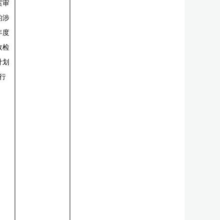
案审
的涉
年度
政检
计划
行