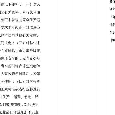
备
行使以下职权：（一）进入
查
调阅有关资料，向有关单位
企
对检查中发现的安全生产违
行
者要求限期改正；对依法应
查
依照本法和其他有关法律、
执
处罚决定；（三）对检查中
令立即排除；重大事故隐患
法保证安全的，应当责令从
，责令暂时停产停业或者停
重大事故隐患排除后，经审
营和使用；（四）对有根据
的国家标准或者行业标准的
法生产、储存、使用、经
查封或者扣押，对违法生
险物品的作业场所予以查