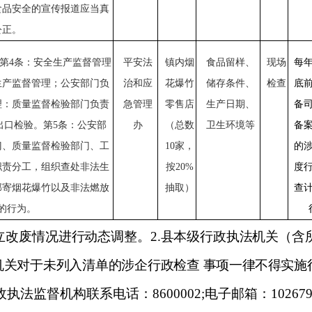
食品安全的宣传报道应当真
公正。
第
4条：安全生产监督管理
平安法
镇内烟
食品留样、
现场
每
生产监督管理；公安部门负
治和应
花爆竹
储存条件、
检查
底
理：质量监督检验部门负责
急管理
零售店
生产日期、
备
出口检验。第
5
条：公安部
办
（总数
卫生环境等
备
门、质量监督检验部门、工
10家，
的
职责分工，组织查处非法生
按
20%
度
邮寄烟花爆竹以及非法燃放
抽取）
查
的行为。
立改废情况进行动态调整。
2.
县本级行政
执法机关（含
机关对于未列入清单的涉企行政检查
事项一律不得实施
政执法监督机构联系电话：
8600002;
电子邮箱：
10267