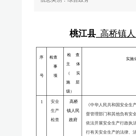
桃江县
高桥镇人
检查
检查
序
实施
主
体
事
（实
项
号
施
层
级）
安全
高桥
1
《中华人民共和国安全生
生产
镇人民
督管理部门和其他负有安
检查
政府
依法开展安全生产行政执
行有关安全生产的法律、