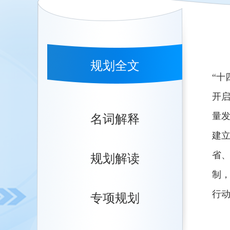
规划全文
“十
开
量
名词解释
建
省
规划解读
制
行
专项规划