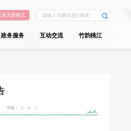
长者关爱模式
政务服务
互动交流
竹韵桃江
告
字体：
大
中
小