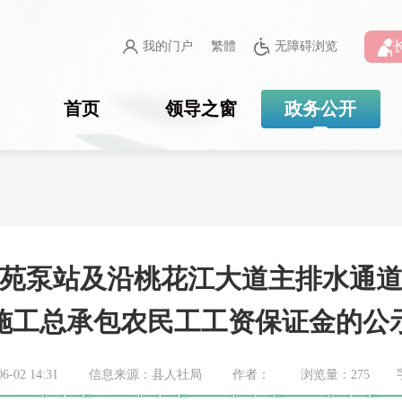
我的门户
繁體
无障碍浏览
首页
领导之窗
政务公开
苑泵站及沿桃花江大道主排水通
施工总承包农民工工资保证金的公
02 14:31
信息来源：县人社局
作者：
浏览量：
275