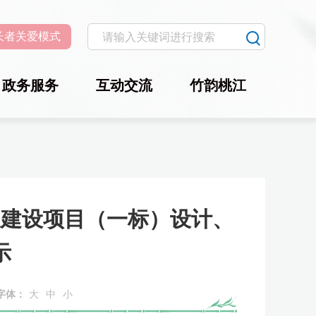
长者关爱模式
政务服务
互动交流
竹韵桃江
道建设项目（一标）设计、
示
字体：
大
中
小