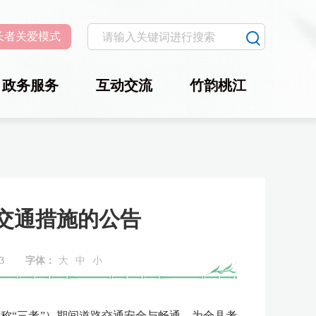
长者关爱模式
政务服务
互动交流
竹韵桃江
制交通措施的公告
3
字体：
大
中
小
称“三考”）期间道路交通安全与畅通，为全县考