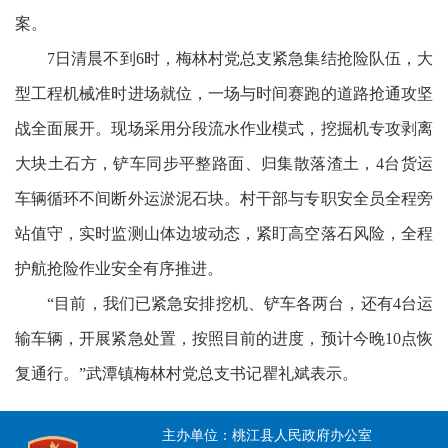
案。
7日清晨不到6时，梅林村党总支紧急集结抢险队伍，大
型工程机械准时进场就位，一场与时间赛跑的道路抢通攻坚
战全面展开。现场采用分段流水作业模式，挖掘机专攻剥离
大块土石方，铲车同步平整路面、归集散落渣土，4台货运
车辆循环不间断外运淤泥石块。村干部与专职安全员全程旁
站值守，实时监测山体边坡动态，紧盯高空落石风险，全程
护航抢险作业安全有序推进。
“目前，我们已紧急安排挖机、铲车各两台，还有4台运
输车辆，开展紧急处置，按照目前的进度，预计今晚10点恢
复通行。”武潭镇梅林村党总支书记瞿礼斌表示。
主办单位：桃江县人民政府办公室