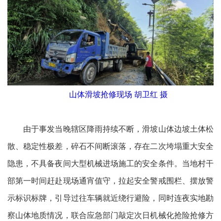
山体滑坡抢修现场 胡卫红 摄
由于事发当晚辖区降雨持续不断，滑坡山体边坡土体松
散、稳定性极差，碎石不间断滚落，存在二次垮塌重大安全
隐患，不具备夜间大型机械进场施工的安全条件。当地村干
部第一时间赶赴现场通宵值守，拉起安全警戒围栏、摆放警
示标识标牌，引导过往车辆就近绕行避险，同时连夜实地勘
察山体地质情况，联合应急部门敲定次日机械化抢险抢修方