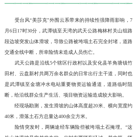
受台风“美莎克”外围云系带来的持续性强降雨影响，7
月6日17时30分，武潭镇至天湾的武天公路梅林村关山组路
段边坡突发山体滑坡，导致公路被垮塌土石完全封堵，道路
交通全线中断，所幸险情未造成人员伤亡。
武天公路是沿线5个辖区行政村以及安化县羊角塘镇竹
田村、云盘新村共两万余名群众的日常出行主干道，同时也
是武潭镇至金塘冲水电站重要物资运输通道，道路临时阻
断，给沿线群众生产生活、项目物资运输造成较大影响。
经现场勘测，发生滑坡的山体高度超20米、横向宽度约
40米，滑落土石方总量达400余立方米。
险情突发时，两辆途经车辆险些被垮塌土石掩埋。“这