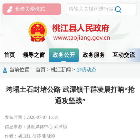
长者关爱模式
首页
领导之窗
政务公开
政务服务
互动交流
当前位置：
首页
>
桃江新闻
>
乡镇动态
垮塌土石封堵公路 武潭镇干群凌晨打响“抢
通攻坚战”
发布时间：2026-07-07 15:19
信息来源：县融媒体中心 武潭镇
作者：胡卫红 胡婷 张晓峥