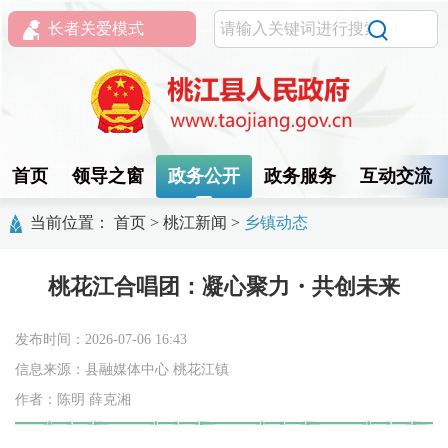
长者关爱模式
首页
领导之窗
政务公开
政务服务
互动交流
当前位置：
首页
>
桃江新闻
>
乡镇动态
桃花江合唱团：凝心聚力・共创未来
发布时间：2026-07-06 16:43
信息来源：县融媒体中心 桃花江镇
作者：陈明 薛克湘