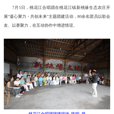
7月5日，桃花江合唱团在桃花江镇新桃缘生态农庄开
展“凝心聚力・共创未来”主题团建活动，80余名团员以歌会
友、以赛聚力，在互动协作中增进情谊。
桃花江合唱团团建现场 陈明 摄