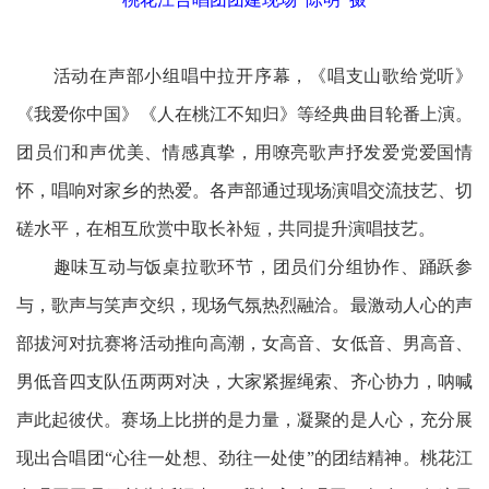
活动在声部小组唱中拉开序幕，《唱支山歌给党听》
《我爱你中国》《人在桃江不知归》等经典曲目轮番上演。
团员们和声优美、情感真挚，用嘹亮歌声抒发爱党爱国情
怀，唱响对家乡的热爱。各声部通过现场演唱交流技艺、切
磋水平，在相互欣赏中取长补短，共同提升演唱技艺。
趣味互动与饭桌拉歌环节，团员们分组协作、踊跃参
与，歌声与笑声交织，现场气氛热烈融洽。最激动人心的声
部拔河对抗赛将活动推向高潮，女高音、女低音、男高音、
男低音四支队伍两两对决，大家紧握绳索、齐心协力，呐喊
声此起彼伏。赛场上比拼的是力量，凝聚的是人心，充分展
现出合唱团“心往一处想、劲往一处使”的团结精神。桃花江