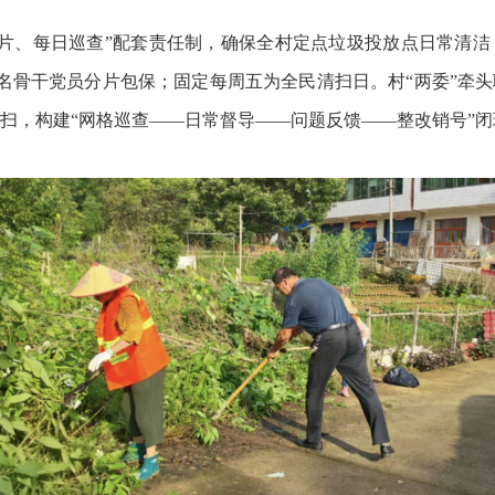
、每日巡查”配套责任制，确保全村定点垃圾投放点日常清洁，
名骨干党员分片包保；固定每周五为全民清扫日。村“两委”牵头
扫，构建“网格巡查——日常督导——问题反馈——整改销号”