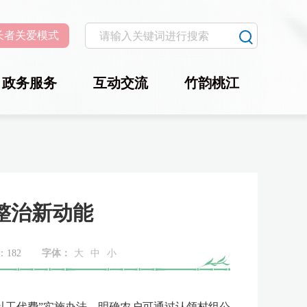
长者关爱模式
政务服务
互动交流
竹韵桃江
整治新动能
：
182
字体：
大
中
小
工代费”实施办法，明确农户可通过认领村组公