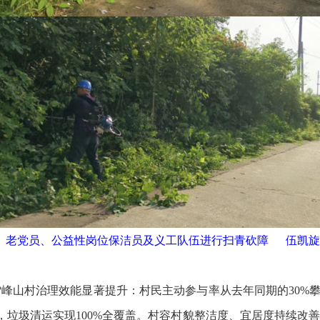
老党员、公益性岗位保洁员及义工队伍进行扫青砍障 伍凯旋
峰山村治理效能显著提升：村民主动参与率从去年同期的30%攀
%，垃圾清运实现100%全覆盖。村容村貌整洁度、宜居度持续