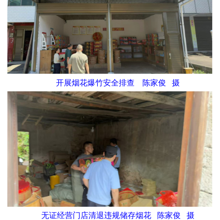
开展烟花爆竹安全排查 陈家俊 摄
无证经营门店清退违规储存烟花 陈家俊 摄