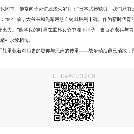
同堂。他常向子孙讲述烽火岁月：“日本武器精良，我们只有三
：“80年前，太爷爷和先辈用热血铸就胜利丰碑。作为新时代青
出力。”熊学良的叮嘱在重孙女心中埋下种子。当百岁老兵与青
精神永续相传。
承载着对历史的敬仰与无声的传承——战争硝烟虽已消散，
扫一扫在手机打开当前页