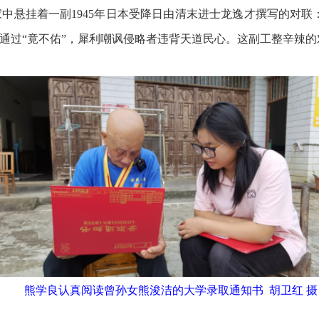
中悬挂着一副1945年日本受降日由清末进士龙逸才撰写的对联：
，下联通过“竟不佑”，犀利嘲讽侵略者违背天道民心。这副工整辛
熊学良认真阅读曾孙女熊浚洁的大学录取通知书 胡卫红 摄