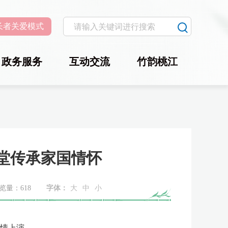
长者关爱模式
政务服务
互动交流
竹韵桃江
堂传承家国情怀
览量：
618
字体：
大
中
小
温情上演。