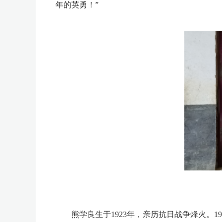
年的英勇！”
熊学良生于1923年，亲历抗日战争烽火。1