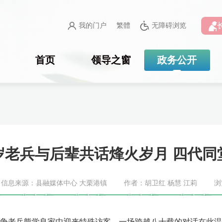
我的门户
繁體
无障碍浏览
首页
领导之窗
政务公开
岁老兵与后辈共话烽火岁月 四代同
信息来源：县融媒体中心 大栗港镇
作者：胡卫红 杨慧 江莉
浏
战争老兵熊学良家中迎来特殊访客，一场跨越八十载的对话在此