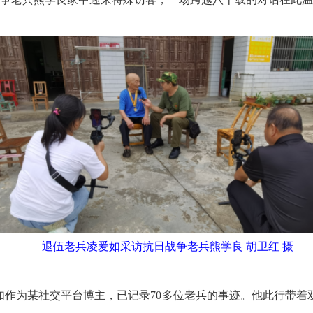
退伍老兵凌爱如采访抗日战争老兵熊学良 胡卫红 摄
如作为某社交平台博主，已记录70多位老兵的事迹。他此行带着