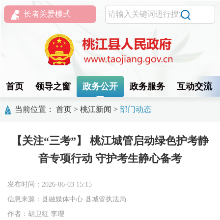
长者关爱模式
首页
领导之窗
政务公开
政务服务
互动交流
当前位置：
首页
>
桃江新闻
>
部门动态
【关注“三考”】 桃江城管启动绿色护考静
音专项行动 守护考生静心备考
发布时间：2026-06-03 15:15
信息来源：县融媒体中心 县城管执法局
作者：胡卫红 李璎