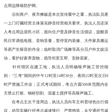
点周边降噪防护网。
沿街商户、夜市摊贩是本次宣传重中之重，执法队员逐
一上门叮嘱经营主体落实静音经营相关要求。执法人员还深
入考点周边居民小区，面向住户普及静音生活倡议，提醒居
民日常调低电视、音响音量，暂停室内装修、大件家具搬运
等易产生噪音的作业；临时取消广场舞等高分贝户外文娱活
动，看护好家养宠物，倡导邻里互帮、安静居家。
针对辖区在建工地，执法人员明确噪声施工管控细
则：“三考”期间的中午12时至14时30分、夜间22时至次日8
时严禁施工作业；正式考试期间，考点方圆500米范围内全
天禁止打桩、钢材切割、混凝土搅拌等高噪声施工。
在考点主次干道周边，执法人员向车主科普绿色出行倡
议，劝导车辆行经考点减速慢行、严禁鸣笛，从交通环节减