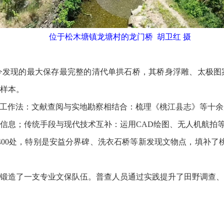
位于松木塘镇龙塘村的龙门桥 胡卫红 摄
现的最大保存最完整的清代单拱石桥，其桥身浮雕、太极图
样本。
工作法：文献查阅与实地勘察相结合：梳理《桃江县志》等十余
信息；传统手段与现代技术互补：运用CAD绘图、无人机航拍
0处，特别是安益分界碑、洗衣石桥等新发现文物点，填补了桃
造了一支专业文保队伍。普查人员通过实践提升了田野调查、