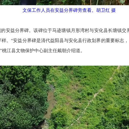
文保工作人员在安益分界碑旁查看。胡卫红 摄
安益分界碑。该碑位于马迹塘镇月形湾村与安化县长塘镇交界的
等字样。“安益分界碑是清代益阳县与安化县行政划界的重要标志
”桃江县文物保护中心副主任戴朝介绍道。