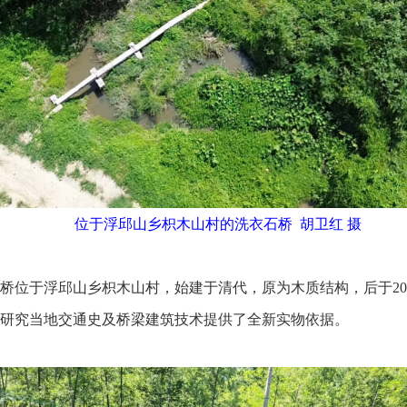
位于浮邱山乡枳木山村的洗衣石桥 胡卫红 摄
位于浮邱山乡枳木山村，始建于清代，原为木质结构，后于20
研究当地交通史及桥梁建筑技术提供了全新实物依据。