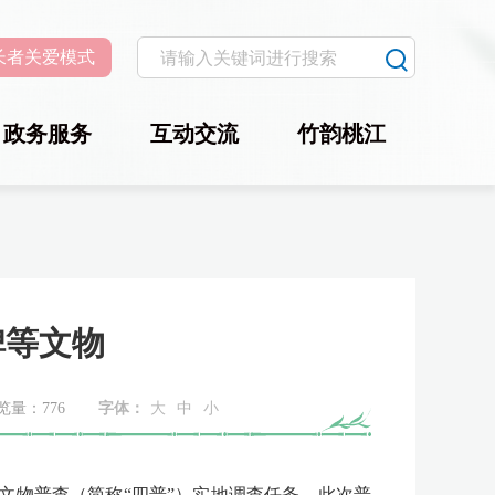
长者关爱模式
政务服务
互动交流
竹韵桃江
碑等文物
览量：
776
字体：
大
中
小
文物普查（简称“四普”）实地调查任务。此次普