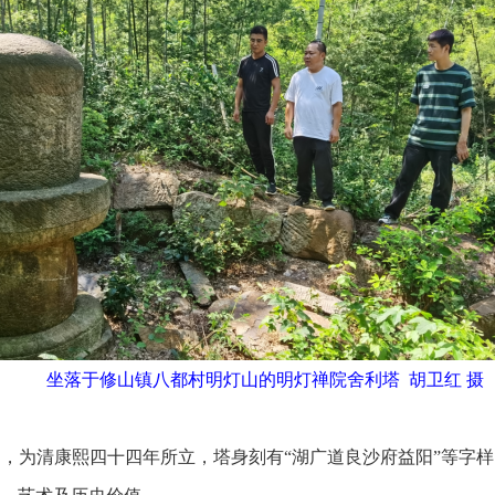
坐落于修山镇八都村明灯山的明灯禅院舍利塔 胡卫红 摄
为清康熙四十四年所立，塔身刻有“湖广道良沙府益阳”等字样