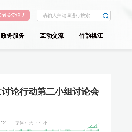
长者关爱模式
政务服务
互动交流
竹韵桃江
”大讨论行动第二小组讨论会
：
579
字体：
大
中
小