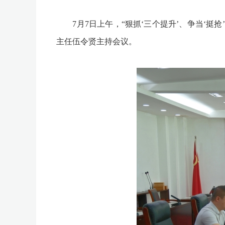
7月7日上午，“狠抓‘三个提升’、争当‘挺
主任伍令贤主持会议。