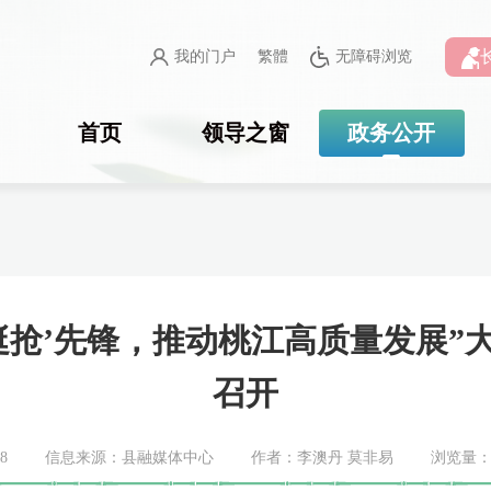
我的门户
繁體
无障碍浏览
首页
领导之窗
政务公开
‘挺抢’先锋，推动桃江高质量发展
召开
8
信息来源：县融媒体中心
作者：李澳丹 莫非易
浏览量