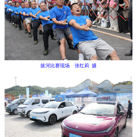
拔河比赛现场 张红莉 摄