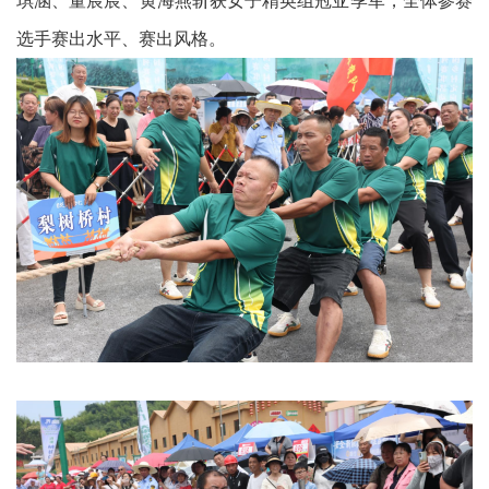
琪涵、董宸宸、黄海燕斩获女子精英组冠亚季军，全体参赛
选手赛出水平、赛出风格。