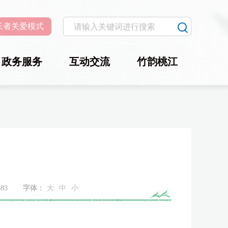
长者关爱模式
政务服务
互动交流
竹韵桃江
383
字体：
大
中
小