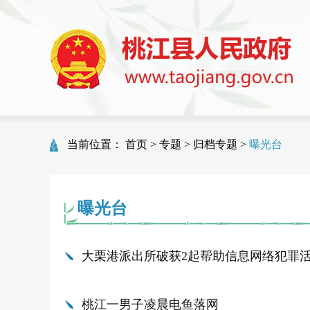
当前位置：
首页
>
专题
>
归档专题
>
曝光台
曝光台
大栗港派出所破获2起帮助信息网络犯罪
桃江一男子凌晨电鱼落网