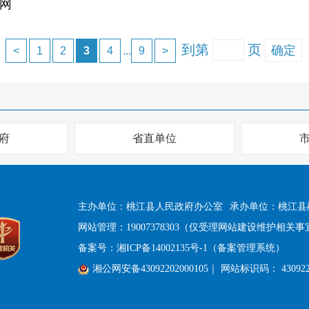
网
到第
页
确定
<
1
2
3
4
...
9
>
府
省直单位
主办单位：桃江县人民政府办公室
承办单位：桃江县
网站管理：19007378303（仅受理网站建设维护相关事
备案号：
湘ICP备14002135号-1（备案管理系统）
湘公网安备43092202000105
｜ 网站标识码： 430922