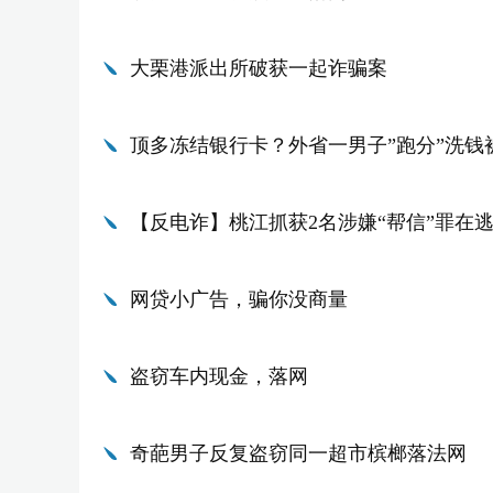
大栗港派出所破获一起诈骗案
顶多冻结银行卡？外省一男子”跑分”洗钱
【反电诈】桃江抓获2名涉嫌“帮信”罪在
网贷小广告，骗你没商量
盗窃车内现金，落网
奇葩男子反复盗窃同一超市槟榔落法网