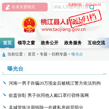
归档时间：2025-04-01
长者关爱模式
首页
领导之窗
政务公开
政务服务
互动交流
当前位置：
首页
>
专题
>
归档专题
>
曝光台
曝光台
河南一男子诈骗20万现金后被桃江警方依法刑拘
欲盖弥彰 男子伙同他人戴口罩行窃终落网
县城管执法局拆除一在建私房超层部分