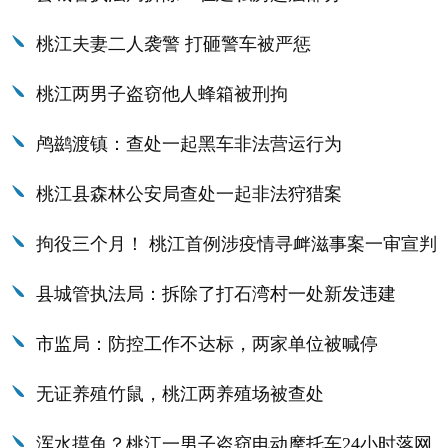
桃江夫妻二人袭警 打砸警车被严惩
桃江两男子盗窃他人蜂箱被刑拘
鸬鹚渡镇：查处一起黑车非法营运行为
桃江县森林公安局查处一起非法狩猎案
拘役三个月！ 桃江首例涉疫情寻衅滋事案一审宣判
县城管执法局：拆除了打石湾村一处新发违建
市监局：防控工作不达标，两家单位被喊停
无证养殖竹鼠，桃江两养殖场被查处
浑水摸鱼？桃江一男子盗窃电动摩托车24小时落网