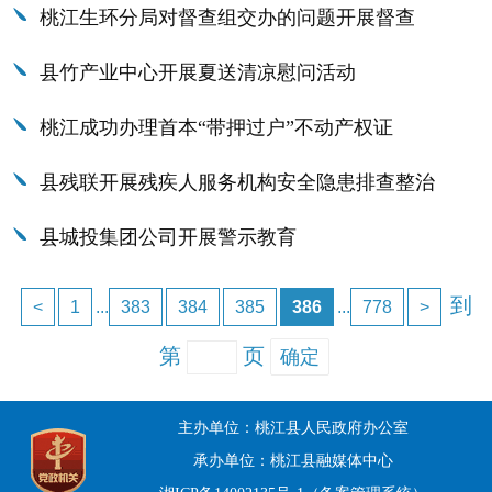
桃江生环分局对督查组交办的问题开展督查
县竹产业中心开展夏送清凉慰问活动
桃江成功办理首本“带押过户”不动产权证
县残联开展残疾人服务机构安全隐患排查整治
县城投集团公司开展警示教育
到
<
1
...
383
384
385
386
...
778
>
第
页
确定
主办单位：桃江县人民政府办公室
承办单位：桃江县融媒体中心