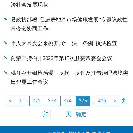
济社会发展现状
县政协部署“促进房地产市场健康发展”专题议政性
常委会协商工作
市人大常委会来桃开展“一法一条例”执法检查
向荣主持召开2022年第13次县委常委会会议
桃江召开缉枪治爆、反拐、反诈及打击治理跨境突
出犯罪工作会议
到
<
1
...
372
373
374
375
...
436
>
第
页
确定