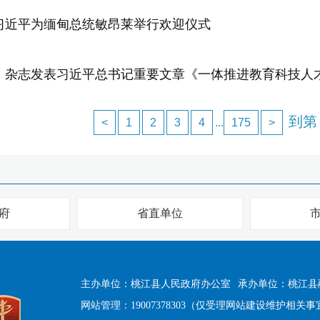
习近平为缅甸总统敏昂莱举行欢迎仪式
》杂志发表习近平总书记重要文章《一体推进教育科技人
到第
<
1
2
3
4
...
175
>
府
省直单位
主办单位：桃江县人民政府办公室
承办单位：桃江县
网站管理：19007378303（仅受理网站建设维护相关事