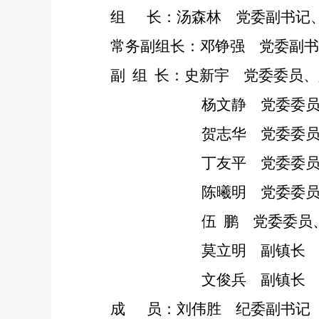
组
长
：
汤森林
党委副书记
常务副
组长
：
邓铮强
党委副书
副
组
长
：
史新宇
党委委员
、
杨文静
党委委
贺志华
党委委
丁友平
党委委
陈曦明
党委委
伍
鹏
党委委员
莫立明
副镇长
文俊兵
副镇长
成
员
：
刘伟胜
纪委副书记