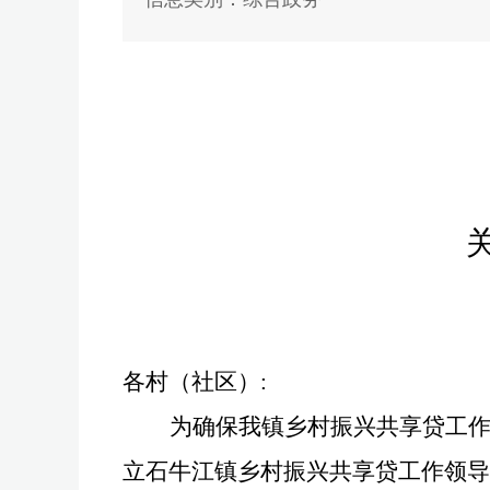
各村
（
社区
）
:
为
确保我
镇乡村振兴共享贷工
立
石牛江
镇乡村振兴共享
贷
工作领导