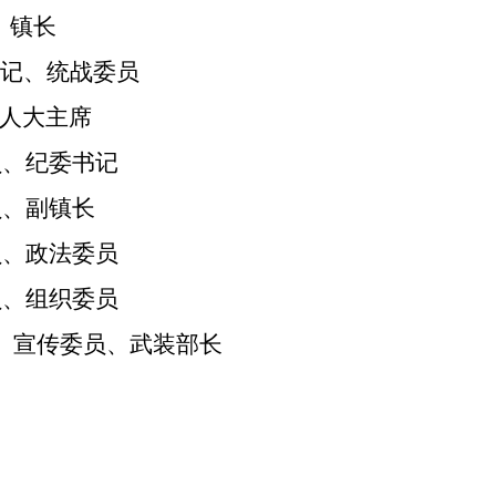
、
镇长
记
、
统战委员
人大主席
员、
纪委书记
员
、
副镇长
员、
政法委员
员
、
组织委员
、宣传委员、武装部长