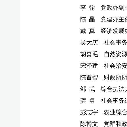
李
翰
党政办
副
陈
晶
党建办主
戴
真
经济发展
吴大庆
社会事
胡喜毛
自然资
宋泽建
社会治
陈首智
财政所
邹
武
综合执法
龚
勇
社会事务
彭志宇
农业综
陈博文
党群和