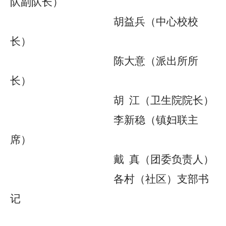
队
副
队长）
胡益兵
（中心校校
长）
陈大意
（派出所
所
长）
胡
江
（
卫生院院长
）
李新稳（镇妇联主
席）
戴
真
（团委负责人）
各村（社区）支部书
记