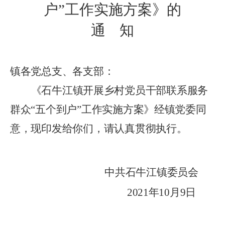
户
”
工作实施方案
》的
通
知
镇各党总支、各支部：
《
石牛江镇
开展乡村党员干部联系服务
群众
“
五个到户
”
工作实施方案》经
镇党委
同
意，现印发给你们，请认真贯彻执行。
中共
石牛江镇委员会
2021
年
10
月
9
日