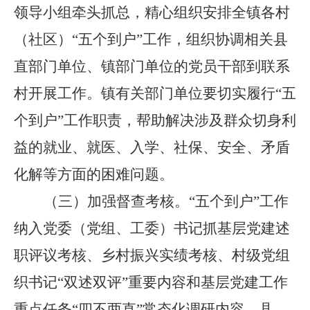
领导小组
牵头抓总，精心
组织安排全镇各村
（社区）
“
五个到户
”
工作，
组织
协调
相关
县
直部门单位
、镇部门单位的
党员干部到
联系
村
开展工作
。
镇有关部门单位要切实履行
“
五
个到户
”
工作职责，帮助解决
涉及群众切身利
益的就业、就医、入学、社保
、安全、矛盾
化解
等
方面的困难问题
。
（三）
加强督查考核。
“
五个到户
”
工作
纳入党委（党组、工委）书记抓基层党建述
职评议考核、乡村振兴实绩考核、村级党组
织书记
“
双述双评
”
重要内容和基层党建工作
重点任务
“
四不两直
”
常态化调研内容。县
、