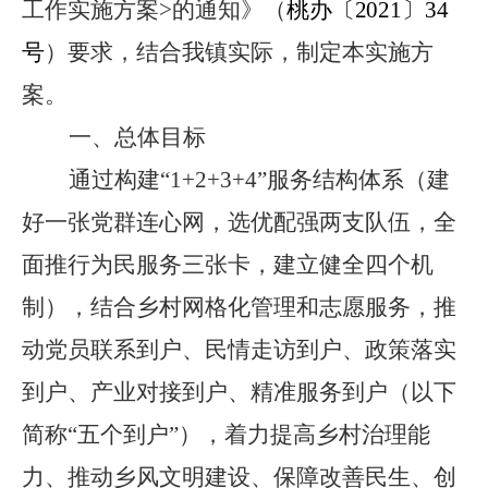
工作实施方案
>
的通知》
（
桃办〔
2021
〕
34
号
）
要求，结合我
镇
实际，
制定本
实施方
案。
一、总体目标
通过构建
“1+2+3+4”
服务结构
体
系（建
好一张党群连心网，选优配强两支队伍，全
面推行为民服务三张卡，建立健全四个机
制），结合乡村网格化管理和志愿服务，推
动党员联系到户、民情走访到户、政策落实
到户、产业对接到户、精准服务到户（以下
简称
“
五个到户
”
），
着力
提高乡村治理能
力、推动乡风文明建设、保障改善民生、创