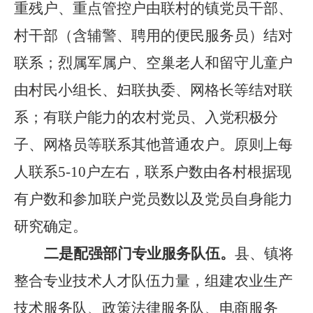
重残户、
重点管控户
由
联村的
镇
党员干部
、
村干部（含辅警、聘用的便民服务员
）
结对
联系
；烈属军属户、空巢老人和留守儿童户
由村民小组长、妇联执委、网格长等结对联
系；
有联户能力的农村党员
、入党积极分
子、网格员等联系其他普通农户。
原则上每
人联系
5-10
户左右，联系户数由各村根据现
有户数和参加联户党员数以及党员自身能力
研究确定。
二是配强部门专业服务队伍。
县
、镇将
整合专业技术人才队伍力量，组建
农业生产
技术服务队、
政策法律
服务队、电商服务