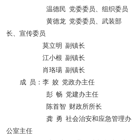
温德民
党委委员
、组织
委员
黄德龙
党委委员
、
武装部
长、宣传委员
莫立明
副镇长
江小根
副镇长
肖珞瑒
副镇长
成
员：
李
姣
党政办主任
彭
畅
党建办
主
任
陈首智
财政所所长
龚
勇
社会治安和应急管理办
公室主任