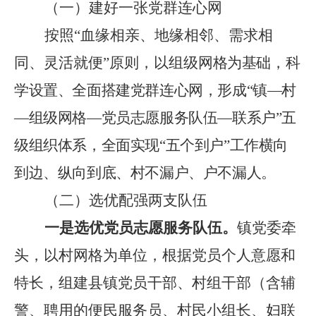
（一）
建好一张党群连心网
按照
“
血缘相亲、地缘相邻、需求相
同、灵活就便
”
原则，以组级
网格为基础，科
学设置、全面搭建党群连心网，形成
“
镇
—
村
—
组级网格
—
党员志愿服务队伍
—
联系户
”
五
级组织体系，全面实现
“
五个到户
”
工作横向
到边、纵向到底、村不漏户、户不漏人。
（二）
选优配强两支队伍
一是选优党员志愿服务队伍。
镇党委牵
头，以村网格为单位，根据党员个人意愿和
特长，组建县
镇
党员干部、村组干部（含辅
警、聘用的便民服务员、村民小组长、妇联