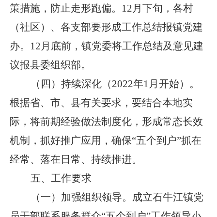
策措施，防止走形跑偏。
12
月
下旬，各村
（社区）、各支部要形成工作总结报镇党建
办。
12
月
底前，镇
党委
将工作总结及意见建
议报县委组织部。
（四）
持续深化（
2022
年
1
月开始）。
根据省、市
、县
有关要求，要结合本地实
际，将前期经验做法制度化，形成常态长效
机制，抓好推广应用，确保
“
五个到户
”
抓在
经常、落在日常、持续推进。
五、工作要求
（一）
加强组织领导。
成立
石牛江镇
党
员干部联系服务群众
“
五个到户
”
工作领导小