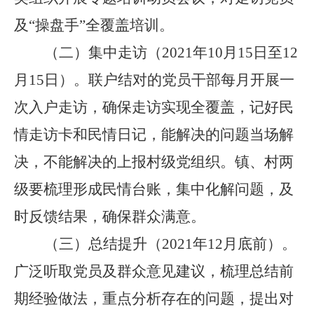
及
“
操盘手
”
全覆盖培训。
（二）
集中走访（
2021
年
10
月
15
日至
12
月
15
日）。
联户结对的党员干部每月开展一
次入户走访，确保走访实现全覆盖，记好
民
情走访卡和
民情日记，能解决的问题当场解
决，不能解决的上报村级党组织。
镇、
村两
级要梳理形成民情台账，集中化解问题，及
时反馈结果，确保群众满意。
（三）
总结提升（
2021
年
12
月底前）。
广泛听取党员及群众意见建议，梳理总结前
期经验做法，重点分析存在的问题，提出对