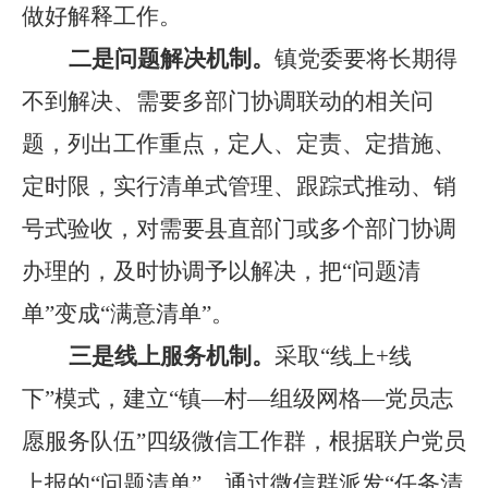
做好解释工作。
二是问题解决机制。
镇党委要将长期得
不到解决、需要多部门协调联动的相关问
题，列出工作重点，定人、定责、定措施、
定时限，实行清单式管理、跟踪式推动、销
号式验收，对需要县直部门或多个部门协调
办理的，及时协调予以解决，把
“
问题清
单
”
变成
“
满意清单
”
。
三是线上服务机制。
采取
“
线上
+
线
下
”
模式，建立
“
镇
—
村
—
组级网格
—
党员志
愿服务队伍
”
四级微信工作群，根据联户党员
上报的
“
问题清单
”
，通过微信群派发
“
任务清