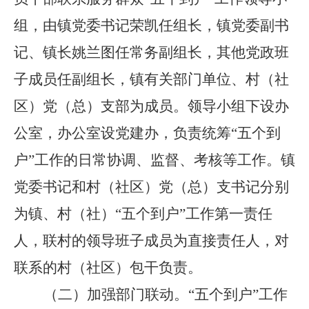
组，由
镇党委书记荣凯
任组长，
镇党委副书
记、镇长姚兰图任常务副组长，
其他党政班
子成员
任副组长，
镇
有关部门单位、
村（社
区）党（总）支部
为成员。领导小组下设办
公室，办公室设
党建办
，负责统筹
“
五个到
户
”
工作的日常协调、监督、考核等工作
。
镇
党委书记和村
（社区）
党
（总）支书记分别
为
镇、村（社）
“
五个到户
”
工作
第一责任
人，联村
的
领导班子成员为直接责任人，对
联系的村
（社区）
包干负责
。
（二）
加强部门联动。
“
五个到户
”
工作