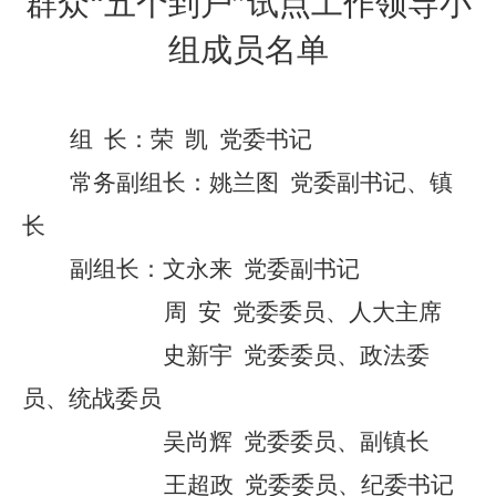
群众
“
五个到户
”
试点工作领导小
组成员名单
组
长：
荣
凯
党
委书记
常务
副组长：
姚兰图
党
委副书记、
镇
长
副组长：
文永来
党
委副书记
周
安
党委委员
、
人大主席
史新宇
党委委员
、
政法委
员、统战委员
吴尚辉
党委委员
、
副镇长
王超政
党委委员
、
纪委
书记