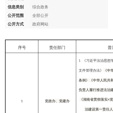
信息类别
综合政务
公开范围
全部公开
公开方式
政府网站
序号
责任部门
普
1. 《习近平法治思
《中
文件管理办法》
条例》《中华人民共
负责人履行推进法治
《
省
落实
<
湖南
贯彻
党政办
、党建办
1
治建设第一责任人