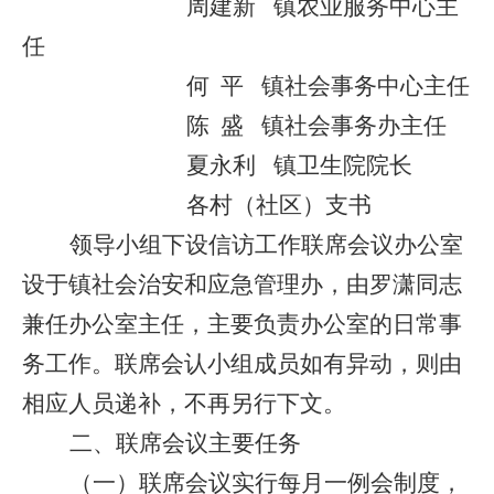
周建新
镇
农业服务中心
主
任
何
平
镇社会事务中心主任
陈
盛
镇社会事务办主任
夏永利
镇
卫生院
院长
各村（社区）
支书
领导小组下设
信访工作
联席会议办公室
设于
镇社会治安和应急管理办，由
罗潇同志
兼任办公室
主任，主要负责办公室的日常事
务工作。联席会认小组成员如有异动，则由
相应人员递补，不再另行下文。
二、联席会议主要任务
（一）
联席会议实行每月一例会制度，