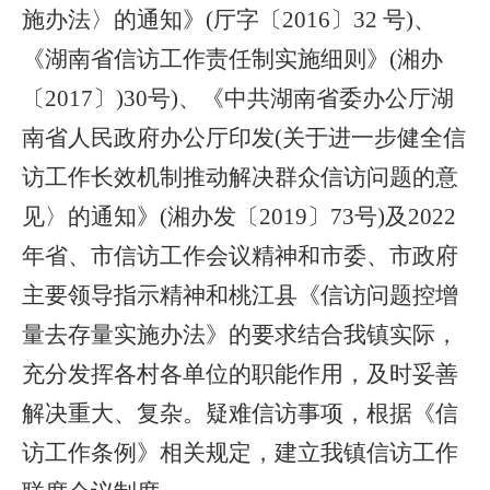
施办法〉的通知》(厅字〔201
6
〕
32 号)、
《湖南省信访工作责任制实施细则》(湘办
〔2017〕)30号)、《中共湖南省委办公厅湖
南省人民政府办公厅印发(关于进一步健全信
访工作长效机制推动解决群众信访问题的意
见〉的通知》(湘办发〔201
9
〕
73号)及202
2
年省、市信访工作会议精神和市委、市政府
主要领导指示精神和桃江县《信访问题控增
量去存量实施办法》的要求结合我镇实际，
充分发挥各村
各单位
的职能作用，及时妥善
解决重大、复杂。疑难信访事项，根据《信
访
工作
条例》相关规定，建立我镇信访工作