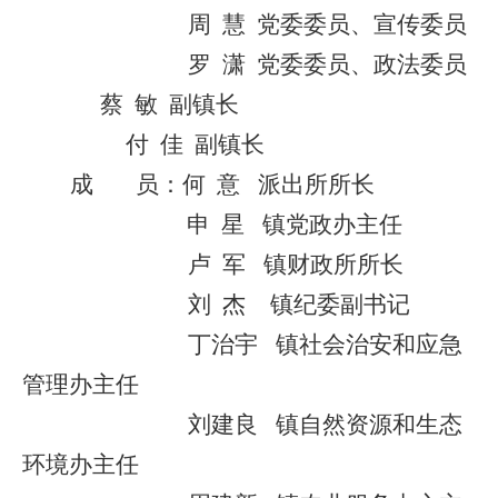
周
慧
党委委员、宣传委员
罗
潇
党委委员、政法委员
蔡
敏
副镇长
付
佳
副镇长
成
员：
何
意
派出所所长
申
星
镇
党政办
主任
卢
军
镇
财政
所所长
刘
杰
镇
纪委
副书记
丁治宇
镇社会治安和应急
管理办
主任
刘建良
镇自然资源和生态
环境办主任