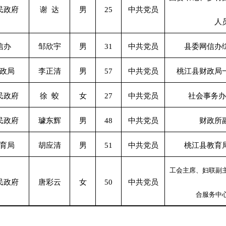
民政府
谢 达
男
25
中共党员
人
信办
邹欣宇
男
31
中共党员
县委网信办
政局
李正清
男
57
中共党员
桃江县财政局
民政府
徐 蛟
女
27
中共党员
社会事务办
民政府
璩东辉
男
48
中共党员
财政所
育局
胡应清
男
51
中共党员
桃江县教育
工会主席、妇联副
民政府
唐彩云
女
50
中共党员
合服务中