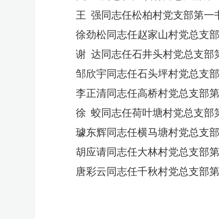
王
强同志任松柏村党支部第一
徐劲松同志任赵家山村党总支
谢
达同志任石井头村党总支部
邹欣宇同志任石头坪村党总支
李正清同志任高桥村党总支部
徐
蛟同志任荷叶塘村党总支部
璩东辉同志任横马塘村党总支
胡应请同志任大林村党总支部
唐彩云同志任千秋村党总支部