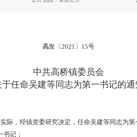
高
发
〔
20
21
〕
15
号
中共高桥
镇
委员会
关于
任命吴建等
同志
为第一书记
的通
镇
实际，经
镇
党委研究
决定，任命吴建等同志为第
一书记；