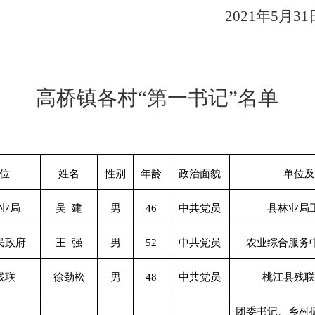
2021
年
5
月
31
高桥镇各村“第一书记”名单
位
姓名
性别
年龄
政治面貌
单位及
业局
吴 建
男
46
中共党员
县林业局
民政府
王 强
男
52
中共党员
农业综合服务
残联
徐劲松
男
48
中共党员
桃江县残联
团委书记、乡村