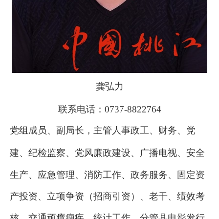
龚弘力
联系电话：0737-8822764
党组成员、副局长，主管人事政工、财务、党
建、
纪检监察、
党风廉政建设、
广播电视
、
安全
生产、
应急管理、消防工作、政务服务、固定资
产投资、立项争资（招
商引资
）
、
老干、绩效考
核、
交通顽瘴痼疾、
统计
工作
，分管县电影发行