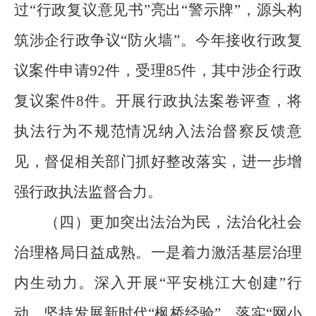
过
“
行政复议意见书
”
亮出
“
警示牌
”
，源头构
筑涉企行政争议
“
防火墙
”
。今年接收行政复
议案件申请
92
件，受理
85
件，其中涉企行政
复议案件
8
件。开展行政执法案卷评查，将
执法行为不规范情况纳入法治督察反馈意
见，督促相关部门抓好整改落实，进一步增
强行政执法监督合力。
（四）更加突出法治为民，法治化社会
治理格局日益成熟。
一是着力激活基层治理
内生动力。深入开展
“
平安桃江大创建”行
动，坚持发展新时代“枫桥经验”，落实“网小