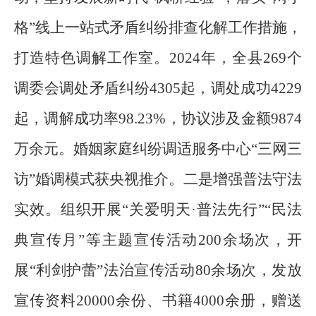
格”线上一站式矛盾纠纷排查化解工作措施，
打造特色调解工作室。
2024
年，全县
269
个
调委会调处矛盾纠纷
4305
起，调处成功
4229
起，调解成功率
98.23%
，协议涉及金额
9874
万余元。婚姻家庭纠纷调适服务中心“三网三
访”婚调模式获央视推介。二是增强普法守法
实效。组织开展
“
关爱明天
·
普法先行
”“
民法
典宣传月
”
等主题宣传活动
200
余场次，开
展“利剑护蕾”法治宣传活动
80
余场次，发放
宣传资料
20000
余份、书籍
4000
余册，赠送