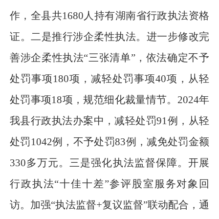
作，全县共
1680
人持有湖南省行政执法资格
证。二是推行涉企柔性执法。进一步修改完
善涉企柔性执法
“
三张清单
”
，依法确定不予
处罚事项
180
项，减轻处罚事项
40
项，从轻
处罚事项
18
项，规范细化裁量情节。
2024
年
我县行政执法办案中，减轻处罚
91
例，从轻
处罚
1042
例，不予处罚
83
例，减免处罚金额
330
多万元。
三是强化执法监督保障。开展
行政执法
“
十佳十差
”
参评股室服务对象回
访。加强
“
执法监督
+
复议监督
”
联动配合，通