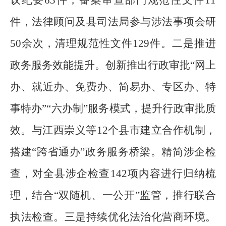
议纪要
63
件，备案审查部门规范性文件
11
件，法律顾问及县司法局参与涉法事项会研
50
余次，清理规范性文件
129
件。二是推进
政务服务效能提升。创新推出行政审批
“
网上
办、就近办、免费办、简易办、专区办、特
事特办
”“
六办制
”
服务模式，提升行政审批质
效。与江西崇义等
12
个县市建立合作机制，
搭建
“
跨省通办
”
政务服务桥梁。精简涉企检
查，对全县涉企检查
142
项内容进行归纳梳
理，结合
“
双随机、一公开
”
监管，推行联合
执法检查。三是持续优化法治化营商环境。