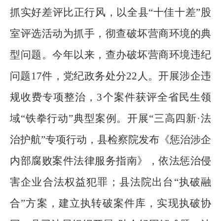
抓实好差评比正行风，以全县
“
十佳十差
”
股
室评选活动为抓手，彻查破坏营商环境的典
型问题。今年以来，查办破坏营商环境违纪
问题
17
件，党纪政务处分
22
人。开展涉企违
规收费专项整治，
3
个案件获评全省民生领
域
“
铁拳行动
”
典型案例。开展
“
三高四新
·
法
治护航
”
专项行动，县检察院发布《惩治涉企
内部腐败案件法律服务指南》，依法惩治侵
害企业合法权益犯罪；县法院出台
“
执破融
合”方案，建立执转破案件库，实现执破协