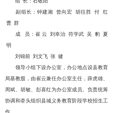
组 长：石敬阳
副组长：钟建湘 曾向宏 胡往胜 付 红
曹 群
成 员：崔 云 刘幸治 符学武 吴 豹 夏
明
刘锦前 刘文飞 张 健
领导小组下设办公室，办公地点设县教育
局基教股，由崔云兼任办公室主任，薛虎雄、
周斌、胡敏、彭喜红为办公室成员。负责统筹
协调和牵头组织县城义务教育阶段学校招生工
作。