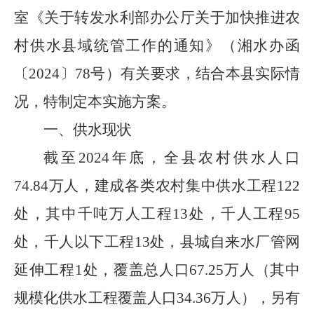
室《关于转发水利部办公厅关于加快推进农
村供水县域统管工作的通知》（湘水办函
〔
2024
〕
78
号）有关要求，结合本县实际情
况，特制定
本
实施方案。
一、供水现状
截至
2024
年底，全县农村供水人口
74.84
万人，建成各类农村集中供水工程
122
处，其中千吨万人工程
13
处，千人工程
95
处，千人以下工程
13
处，县城自来水厂管网
延伸工程
1
处，覆盖总人口
67.25
万人（其中
规模化供水工程覆盖人口
34.36
万人），另有