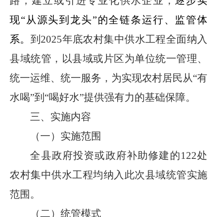
路，建立或引进专业化供水企业，
逐步实
现
“
从源头到龙头
”
的全链条运行、监管体
系。
到
2025
年底农村集中供水工程全面纳入
县域统管，以县域或片区为单位统一管理、
统一运维、统一服务，为实现农村居民从
“
有
水喝
”
到
“
喝好水
”
提供强有力的基础保障。
三、实施内容
（一）实施范围
全县政府投资或政府补助修建的
122
处
农村集中供水工程均纳入此次县域统管实施
范围。
（二）统管模式