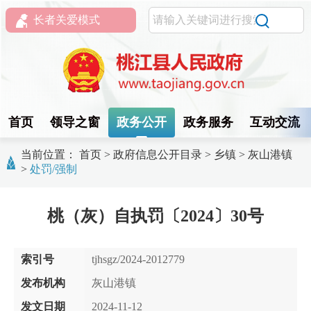
长者关爱模式
首页
领导之窗
政务公开
政务服务
互动交流
当前位置：
首页
>
政府信息公开目录
>
乡镇
>
灰山港镇
>
处罚/强制
桃（灰）自执罚〔2024〕30号
索引号
tjhsgz/2024-2012779
发布机构
灰山港镇
发文日期
2024-11-12