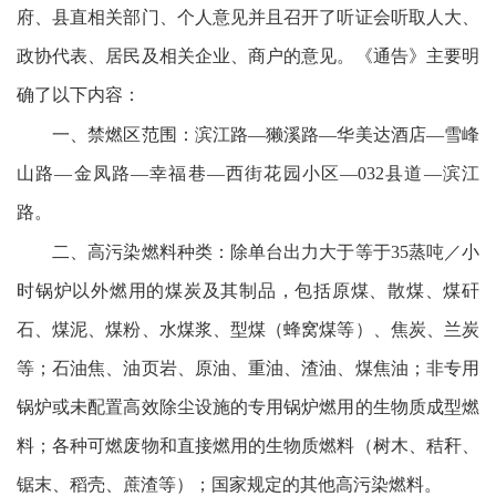
府、县直相关部门、个人意见并且召开了听证会听取人大、
政协代表、居民及相关企业、商户的意见。《通告》主要明
确了以下内容：
一、禁燃区范围：滨江路—獭溪路—华美达酒店—雪峰
山路—金凤路—幸福巷—西街花园小区—032县道—滨江
路。
二、高污染燃料种类：除单台出力大于等于35蒸吨／小
时锅炉以外燃用的煤炭及其制品，包括原煤、散煤、煤矸
石、煤泥、煤粉、水煤浆、型煤（蜂窝煤等）、焦炭、兰炭
等；石油焦、油页岩、原油、重油、渣油、煤焦油；非专用
锅炉或未配置高效除尘设施的专用锅炉燃用的生物质成型燃
料；各种可燃废物和直接燃用的生物质燃料（树木、秸秆、
锯末、稻壳、蔗渣等）；国家规定的其他高污染燃料。