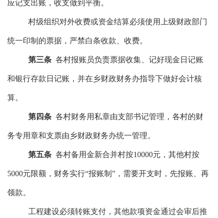
应记支出账，收支做到平衡。
村级组织对外收
费或资金结算
必须使用
上级财政部门
统一印制的票据，严禁白条收款、收费。
第三条
各村报账员负责
票据收集、
记好现金日记账
和银行存款日记账
，
并在乡财政财务办指导下做好会计核
算
。
第四条
各村财务用私章由支部书记管理，各村的财
务专用章
和支票
由
乡财政财务办
统一管理。
第五条
各村
备用金新合并村按
10000元，其他村按
5000元限额，
财务实行
“报账制”，需要开支时，
先
报账、再
领款。
工程建设必须转账支付，其他款项资金通过会审后推