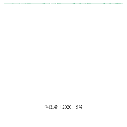
浮政发〔
20
20
〕
9
号