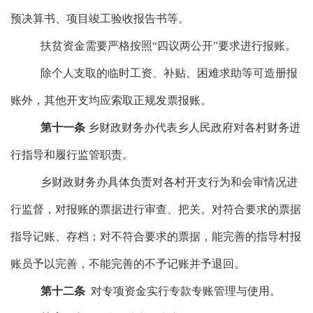
预决算书、
项目竣工验收报告
书等
。
扶贫资金需要严格按照
“四议两公开”要求进行报账。
除个人支取的
临时工资
、补贴、困难求助等可造册报
账外，其他开支
均
应索取
正规
发票报账。
第十一条
乡财政财务办
代表
乡
人民政府对各村财务进
行指导和履行监管职责。
乡财政财务办
具体负责对各村开支行为和会审情况进
行监督，对报账的票据进行审查、把关。对符合要求的票据
指导
记账、存档；对不符合要求的票据，能完善的指导村报
账员予以完善，不能完善的不予记账并予退回。
第十
二
条
对专项资金实行专款专账
管理与使用
。