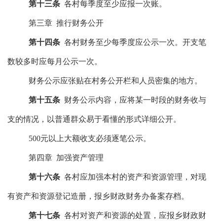
第十
三
条
各村每季度至少应报一次账。
第三章
推行
财务公开
第十
四
条
各村财务至少每季度应公示一次。开支笔
数较多时应每月公示一次。
财务公示应张贴在村务公开栏和人员密集的地方。
第十
五
条
财务公示内容，应将某一时段的财务收与
支的情况，以普通群众易于看懂的形式详细公开。
500元以上大额收支必须逐笔公示。
第四章
加强资产管理
第十
六
条
各村应加强本村的资产和资源管理，对现
有资产和资源登记造册，报
乡财政财务办
备案存档。
第十
七
条
各村对资产和资源的处置，应报
乡财政财