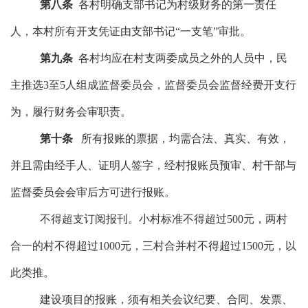
第八条
各村明确支部书记为村级财务的第一责任
人，本村所有开支凭证由支部书记
“一支笔”审批。
第九条
各村均应在村支两委成员之外的人员中，民
主推选
3至5人组成
监督委员会
，
监督委员会
监督经费开支行
为，履行财务会审职责。
第十条
所有报账的票据，均
需合法、真实、有效
，
并且需
由经手人、证明人签字，经
村报账员预审、村干部与
监督委员会会审后方可进行报账
。
不得超支订阅报刊
。小村标准不得超过
500元，两村
合一的村不得超过1000元，三村合并村不得超过1500元，以
此类推。
建设项目的报账，须有
相关会议纪要、合同、发票、