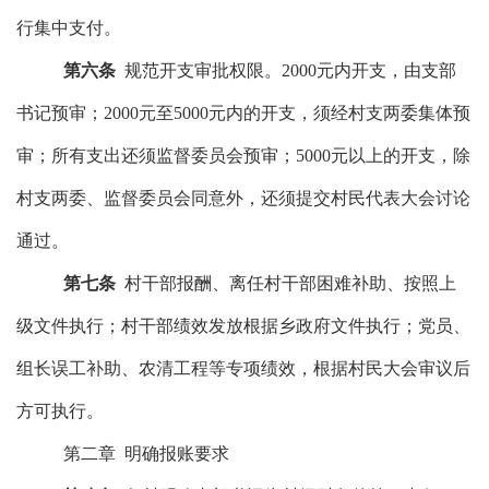
行集中支付。
第
六
条
规范开支审批
权限
。
2000
元内开支，由支部
书记
预审
；
2000
元至
50
00元内的开支，须经村支两委集体
预
审
；
所有支出
还须
监督委员会预审
；
5000元以上的开支，除
村支两委、
监督委员会
同意外，还须提交村民代表大会讨论
通过。
第
七
条
村干部报酬、离任村干部困难补助、按照上
级文件执行；村干部绩效发放根据乡政府文件执行；党员、
组长误工补助、农清工程等专项绩效，根据村民大会审议后
方可执行。
第二章
明确
报账要求